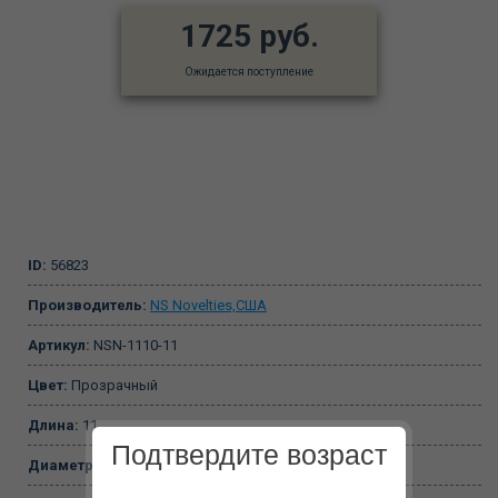
1725 руб.
Ожидается поступление
ID:
56823
Производитель:
NS Novelties,США
Артикул:
NSN-1110-11
Цвет:
Прозрачный
Длина:
11
Подтвердите возраст
Диаметр:
4,5 см