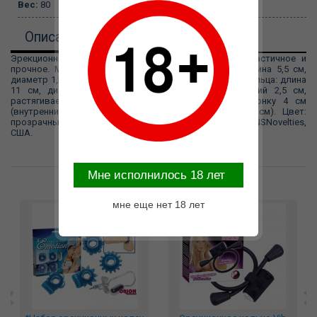
Вес:
80
Описание
Эрекционное вибро-кольцо на пенис и мошонку. Эластичное и
прочное. Мощная водонепроницаемая вибро-пуля (длина 5,5 см,
диаметр 1,2 см) имеет 3 режима вибрации. Размеры кольца: длина
11 см, диаметр кольца на пенис 4,5 см (внутренний 2,5 см,
растягивается до 6 см), диаметр кольца на мошонку 4 см
(внутренний диаметр 1,8 см, раястягивается до 7 см). Цвет:
прозрачный. Материал: TPE-Elastomer. Производитель: NSNovelties,
США.
Mне исполнилось 18 лет
Возможные варианты замены
мне еще нет 18 лет