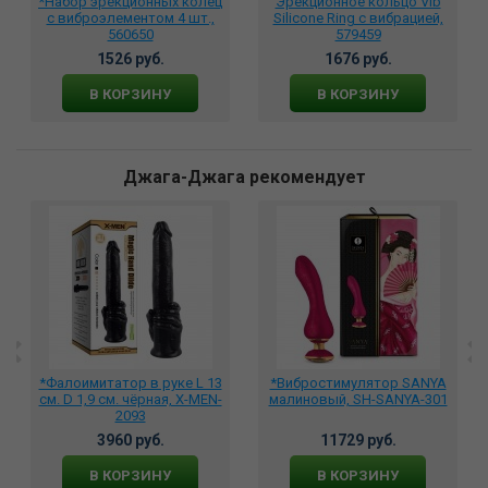
*Набор эрекционных колец
Эрекционное кольцо Vib
с виброэлементом 4 шт.,
Silicone Ring с вибрацией,
560650
579459
1526 руб.
1676 руб.
В КОРЗИНУ
В КОРЗИНУ
Джага-Джага рекомендует
*Фалоимитатор в руке L 13
*Вибростимулятор SANYA
см. D 1,9 см. чёрная, X-MEN-
малиновый, SH-SANYA-301
2093
3960 руб.
11729 руб.
В КОРЗИНУ
В КОРЗИНУ