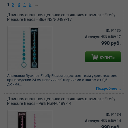
1
2
3
4
5
Длинная анальная цепочка светящаяся в темноте Firefly -
Pleasure Beads - Blue NSN-0489-17
ID:
91135
Артикул:
NSN-0489-17
990 руб.
КУПИТЬ
Анальные Бусы от Firefly Pleasure доставят вам удовольствие
при введении 24 см цепочки с 9 шариками с шагом от 0,5
дюйма...
Подробнее...
Длинная анальная цепочка светящаяся в темноте Firefly -
Pleasure Beads - Pink NSN-0489-14
ID:
91134
Артикул:
NSN-0489-14
990 руб.