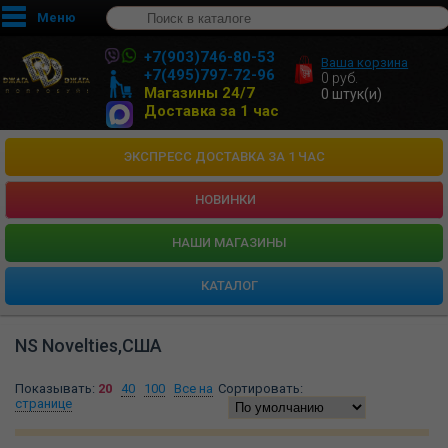
Меню
+7(903)746-80-53
Ваша корзина
+7(495)797-72-96
0
руб.
Магазины 24/7
0
штук(и)
Доставка за 1 час
ЭКСПРЕСС ДОСТАВКА ЗА 1 ЧАС
НОВИНКИ
HАШИ МАГАЗИНЫ
КАТАЛОГ
NS Novelties,США
Показывать:
20
40
100
Все на
Сортировать:
странице