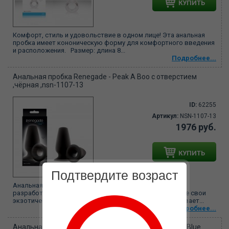
КУПИТЬ
Комфорт, стиль и удовольствие в одном лице! Эта анальная
пробка имеет кононическую форму для комфортного введения
и расположения. Размер: длина 8...
Подробнее...
Анальная пробка Renegade - Peak A Boo с отверстием
,чёрная ,nsn-1107-13
ID:
62255
Артикул:
NSN-1107-13
1976 руб.
КУПИТЬ
Подтвердите возраст
Анальная пробка с отверстием Renegade - Peak A Boo -
разработана для эротических приключений. Воплотите свои
экзотические фантазии. Прочное основание обеспечивает...
Подробнее...
Анальная пробка каплевидная Firefly - Ace I - Plug - Blue