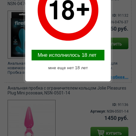
NSN-0476-37
ID:
91132
Артикул:
NSN-0476-37
1650 руб.
КУПИТЬ
Mне исполнилось 18 лет
Анальная пробка Firefly Ace 1 прекрасно подойдет как для
мне еще нет 18 лет
новичков, так и для профи в теме анальной стимуляции.
Пробка выполнена из...
Подробнее...
Анальная пробка с ограничителем кольцом Jolie Pleasures
Plug Mini розовая, NSN-0501-14
ID:
91136
Артикул:
NSN-0501-14
1450 руб.
КУПИТЬ