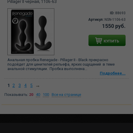
Pillager II чёрная, 1106-63
ID:
88693
Артикул:
NSN-1106-63
1550 руб.
КУПИТЬ
Анальная пробка Renegade - Pillager II - Black прекрасно
подойдет для ценителей рельефа, ярких ощущений в теме
анальной стимуляции. Пробка выполнена...
Подробнее...
1
2
3
4
5
Показывать:
20
40
100
Все на странице