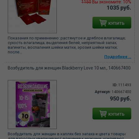
1150
Вы экономите: 10%
1035 руб.
КУПИТЬ
Показания по применению: растянутое и дряблое влагалище;
сухость влагалища; выделения белей, неприятный запах;
вагиниты, воспаления шейки матки, эрозия шейки матки;
после...
Подробнее...
Возбудитель для женщин Blackberry Love 10 мл., 140667400
ID:
111493
Артикул:
140667400
950 руб.
КУПИТЬ
Возбудитель для женщин в каплях без запаха и цвета товары
для взрослых увеличивают влечение к мужчине, усиливают