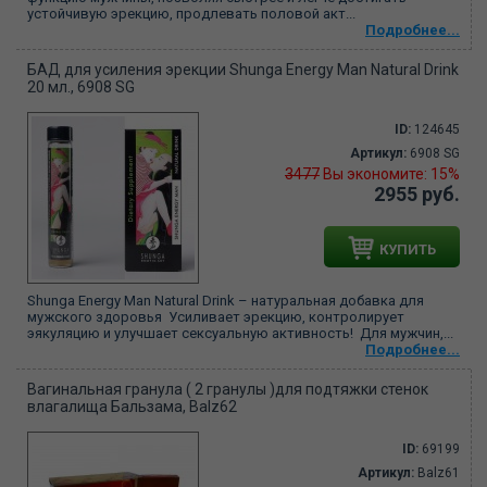
устойчивую эрекцию, продлевать половой акт...
Подробнее...
БАД для усиления эрекции Shunga Energy Man Natural Drink
20 мл., 6908 SG
ID:
124645
Артикул:
6908 SG
3477
Вы экономите: 15%
2955 руб.
КУПИТЬ
Shunga Energy Man Natural Drink – натуральная добавка для
мужского здоровья Усиливает эрекцию, контролирует
эякуляцию и улучшает сексуальную активность! Для мужчин,...
Подробнее...
Вагинальная гранула ( 2 гранулы )для подтяжки стенок
влагалища Бальзама, Balz62
ID:
69199
Артикул:
Balz61