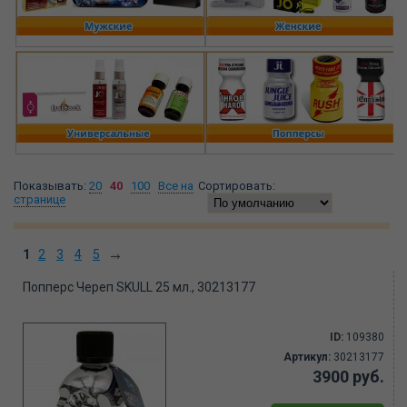
Показывать:
20
40
100
Все на
Сортировать:
странице
1
2
3
4
5
Попперс Череп SKULL 25 мл., 30213177
ID:
109380
Артикул:
30213177
3900 руб.