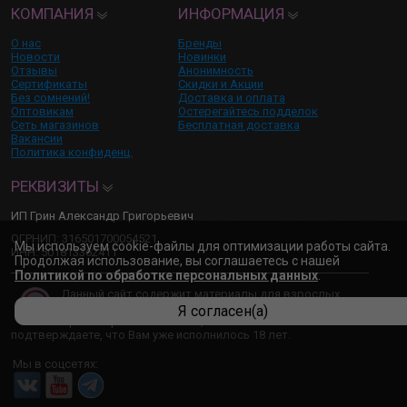
КОМПАНИЯ
ИНФОРМАЦИЯ
О нас
Бренды
Новости
Новинки
Отзывы
Анонимность
Сертификаты
Скидки и Акции
Без сомнений!
Доставка и оплата
Оптовикам
Остерегайтесь подделок
Сеть магазинов
Бесплатная доставка
Вакансии
Политика конфиденц.
РЕКВИЗИТЫ
ИП Грин Александр Григорьевич
ОГРНИП: 316501700054521
Мы используем cookie-файлы для оптимизации работы сайта.
ИНН: 501813362411
Продолжая использование, вы соглашаетесь с нашей
Политикой по обработке персональных данных
.
Данный сайт содержит материалы для взрослых,
которые неприемлемы для несовершеннолетних.
Я согласен(а)
Просматривая этот сайт, Вы тем самым
подтверждаете, что Вам уже исполнилось 18 лет.
Мы в соцсетях: