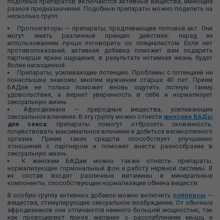
подобных препаратов включаются активные вещества, имеющие
разное предназначение. Подобные препараты можно поделить на
несколько групп:
Пролонгаторы — препараты, продлевающие половой акт. Они
могут иметь различный принцип действия, перед их
использованием лучше поговорить со специалистом. Если нет
противопоказаний, активная добавка поможет вам подарить
партнерше яркие ощущения, в результате интимная жизнь будет
более насыщенной.
Препараты, усиливающие потенцию. Проблемы с потенцией не
понаслышке знакомы многим мужчинам старше 40 лет. Прием
БАДов не только поможет вновь ощутить полную гамму
удовольствия, а вернет уверенность в себе и нормализует
сексуальную жизнь.
Афродизиаки — природные вещества, усиливающие
сексуальное влечение. В эту группу можно отнести
женские БАДы
для секса
: препараты помогут отбросить скованность,
почувствовать максимальное влечение и добиться великолепного
оргазма. Прием таких средств способствует улучшению
отношений с партнером и поможет внести разнообразие в
сексуальную жизнь.
К женским БАДам можно также отнести препараты,
нормализующие гормональный фон и работу нервной системы. В
их состав входят различные витамины и минеральные
компоненты, способствующие нормализации обмена веществ.
В особую группу активных добавок можно включить
попперсы
—
вещества, стимулирующие сексуальное возбуждение. От обычных
афродизиаков они отличаются намного большей мощностью, так
как провоцируют яркое желание с расслаблением мышц и