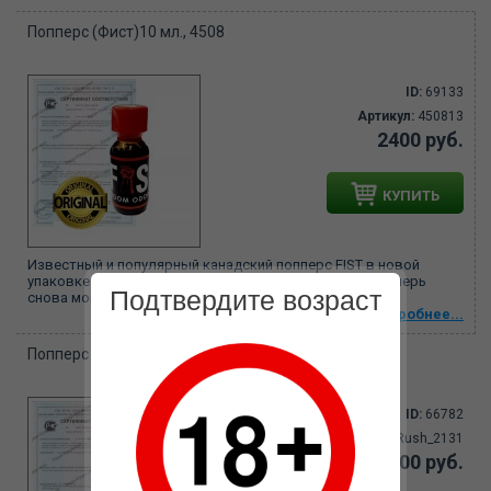
Попперс (Фист)10 мл., 4508
ID:
69133
Артикул:
450813
2400 руб.
КУПИТЬ
Известный и популярный канадский попперс FIST в новой
упаковке 10 ml. Поклонники фистинга и жестких игр теперь
Подтвердите возраст
снова могут использовать в...
Подробнее...
Попперс Rush 10 мл. Канада, 21-31P
ID:
66782
Артикул:
Rush_2131
1900 руб.