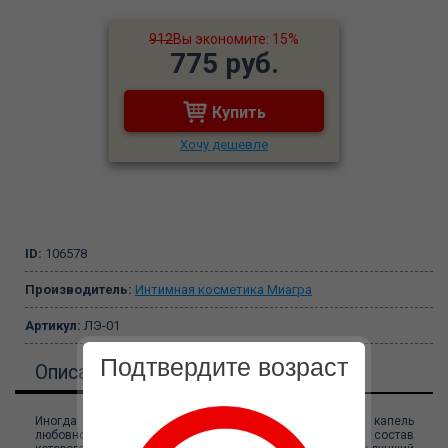
912
Вы экономите: 15%
775 руб.
Купить
Хочу дешевле
ID:
106578
Производитель:
Интимная косметика Миагра
Артикул:
ЛЭ-01
Подтвердите возраст
Описание
Иногда для жаркого секса не хватает лишь пары капель
любовного эликсира. Это легендарный продукт, в состав