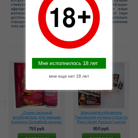
которого, входят ингредиенты, издавна славившиеся как лучший
стимулятор сексуального желания. Эликсир любви обогащен
афродизиаками и экстрактами, которые стимулируют ваши
желания и вызывают жажду секса. Эликсир поможет паре
достичь невероятных сексуальных результатов – значительно
повышает возбудимость обоих партнеров, ночь с применением
этих капель будет незабываемой!
Возможные варианты замены
Mне исполнилось 18 лет
мне еще нет 18 лет
_Очень сильный
Женский возбудитель
возбудитель для женщин
Парижские ночные страсти
Кокетка Coquettish woman,
(Paris Night Passion) капли
6540033
10 мл., 75152
750 руб.
850 руб.