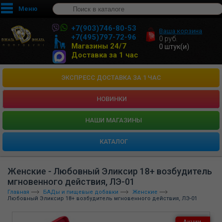
Меню
+7(903)746-80-53
Ваша корзина
+7(495)797-72-96
0
руб.
Магазины 24/7
0
штук(и)
Доставка за 1 час
ЭКСПРЕСС ДОСТАВКА ЗА 1 ЧАС
НОВИНКИ
HАШИ МАГАЗИНЫ
КАТАЛОГ
Женские - Любовный Эликсир 18+ возбудитель
мгновенного действия, ЛЭ-01
Главная
БАДы и пищевые добавки
Женские
Любовный Эликсир 18+ возбудитель мгновенного действия, ЛЭ-01
Акции