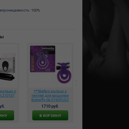
непроницаемость: 100%
ны
кольцо с
***Вибро-кольцо с
Виброкольцо для
I-210137
петлей для мошонки
пениса SMILE Stayer
Butterfly 06-019CPUSC
чёрное, 584878
уб.
1710 руб.
1746 руб.
ИНУ
В КОРЗИНУ
В КОРЗИНУ