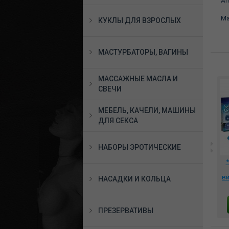
Am
Ма
КУКЛЫ ДЛЯ ВЗРОСЛЫХ
МАСТУРБАТОРЫ, ВАГИНЫ
МАССАЖНЫЕ МАСЛА И
СВЕЧИ
МЕБЕЛЬ, КАЧЕЛИ, МАШИНЫ
ДЛЯ СЕКСА
НАБОРЫ ЭРОТИЧЕСКИЕ
ing
Эрекционное
Эрекционное
1
виброкольцо со
виброкольцо со
стимуляцией клитора,
стимуляцией клитора,
ви
НАСАДКИ И КОЛЬЦА
BI-210142
BI-210147
2184 руб.
2211 руб.
В КОРЗИНУ
В КОРЗИНУ
ПРЕЗЕРВАТИВЫ