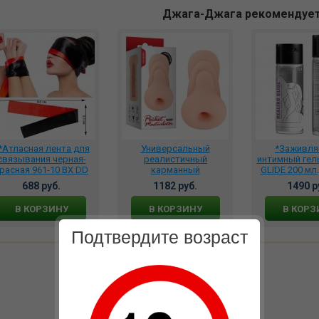
Джага-Джага рекомендуе
*Атласная лента для
Универсальный
*Заживл
связывания черная-
реалистичный
интимный гел
расная 961-10 BX DD
карманный
GLIDE 200 мл
мастурбатор-анус,
688 руб.
1182 руб.
1490 р
VN352002
В КОРЗИНУ
В КОРЗИНУ
В КОРЗ
Подтвердите возраст