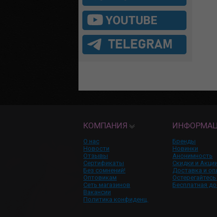
КОМПАНИЯ
ИНФОРМА
О нас
Бренды
Новости
Новинки
Отзывы
Анонимность
Сертификаты
Скидки и Акци
Без сомнений!
Доставка и оп
Оптовикам
Остерегайтесь
Сеть магазинов
Бесплатная до
Вакансии
Политика конфиденц.