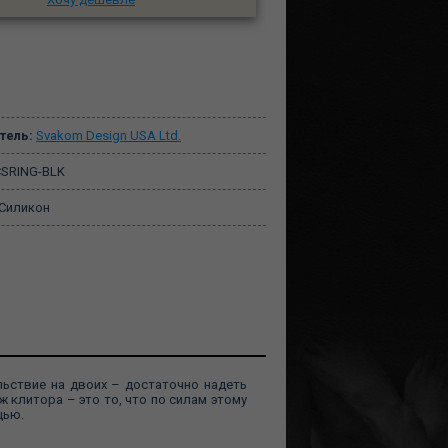
тель:
Svakom Design USA Ltd.
SRING-BLK
Силикон
льствие на двоих – достаточно надеть
ж клитора – это то, что по силам этому
щью.