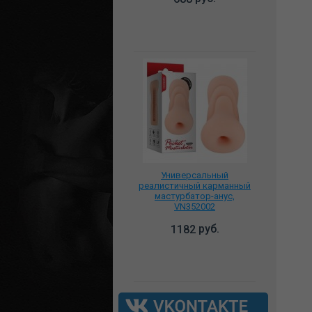
Универсальный
реалистичный карманный
мастурбатор-анус,
VN352002
руб.
1182