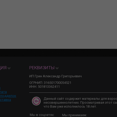
ЦИЯ
РЕКВИЗИТЫ
ИП Грин Александр Григорьевич
ОГРНИП: 316501700054521
ИНН: 501813362411
и
лата
 подделок
Данный сайт содержит материалы для взро
ставка
несовершеннолетних. Просматривая этот са
что Вам уже исполнилось 18 лет.
Мы в соцсетях:
Мы принимаем: