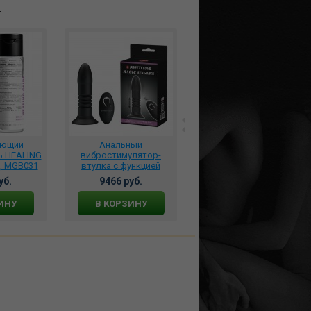
т
яющий
Анальный
*Анальная пробка
ь HEALING
вибростимулятор-
Манго 11,5 х7см.,
., MGB031
втулка с функцией
faak536, CR63
естественных фрикций
уб.
9466 руб.
3650 руб.
Magic Jingers на пульте
ДУ, BI-014595W
ИНУ
В КОРЗИНУ
В КОРЗИНУ