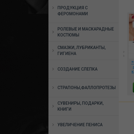
ПРОДУКЦИЯ С
ФЕРОМОНАМИ
РОЛЕВЫЕ И МАСКАРАДНЫЕ
КОСТЮМЫ
СМАЗКИ, ЛУБРИКАНТЫ,
ГИГИЕНА
**Пудра для игрушек
*Страпон безремневой
*
TOY POWDER Classic 15
с вибрацией, BI-014227
СОЗДАНИЕ СЛЕПКА
гр., BMN-0107
к
0
439 руб.
4948 руб.
СТРАПОНЫ,ФАЛЛОПРОТЕЗЫ
В КОРЗИНУ
В КОРЗИНУ
СУВЕНИРЫ, ПОДАРКИ,
КНИГИ
УВЕЛИЧЕНИЕ ПЕНИСА