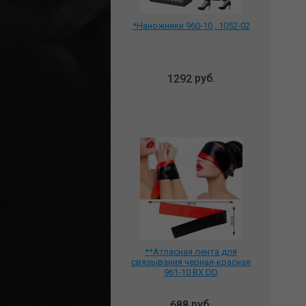
*Наножники 960-10 , 1052-02
руб.
1292
**Атласная лента для
связывания черная-красная
961-10 BX DD
руб.
688