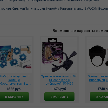
our Вибростимулятор эрекционное кольцо SVAKOM, c вибрацией.
териал: Силикон Тип упаковки: Коробка Торговая марка: SVAKOM Водо
Возможные варианты заме
*Набор эрекционных
Эрекционное кольцо Vib
Эрекционное 
колец с
Silicone Ring с
вибрацией, B
броэлементом 4 шт.,
вибрацией, 579459
560650
1526 руб.
1676 руб.
1748 р
В КОРЗИНУ
В КОРЗИНУ
В КОРЗ