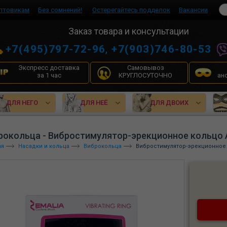
птовикам
Без сомнений!
Остерегайтесь подделок
Вакансии
Заказ товара и консультации
+7(495)797-72-96
,
+7(903)746-80-53
Экспресс доставка
Самовывоз
за 1 час
КРУГЛОСУТОЧНО
ан
ДЛЯ НЕГО
ДЛЯ НЕЁ
ДЛЯ ДВОИХ
рокольца - Вибростимулятор-эрекционное кольцо 
ая
Насадки и кольца
Виброкольца
Вибростимулятор-эрекционное 