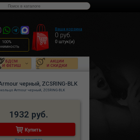
Ваша корзина
0
руб.
0
штук(и)
100%
онимность
БДСМ
АКЦИИ
И ФЕТИШ
И СКИДКИ
Armour черный, ZCSRING-BLK
кольцо Armour черный, ZCSRING-BLK
1932 руб.
Купить
Хочу дешевле