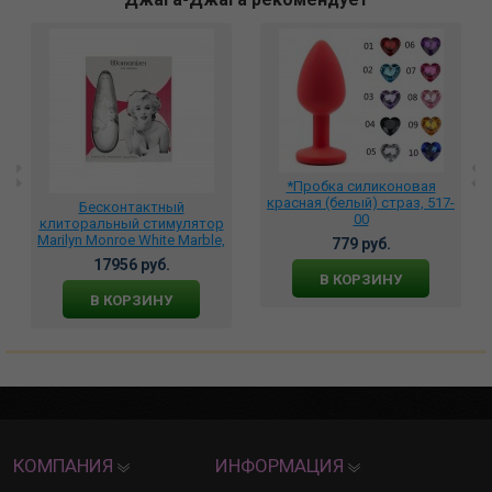
*Пробка силиконовая
красная (белый) страз, 517-
Бесконтактный
00
клиторальный стимулятор
Marilyn Monroe White Marble,
779 руб.
WZ222SG2
17956 руб.
В КОРЗИНУ
В КОРЗИНУ
КОМПАНИЯ
ИНФОРМАЦИЯ