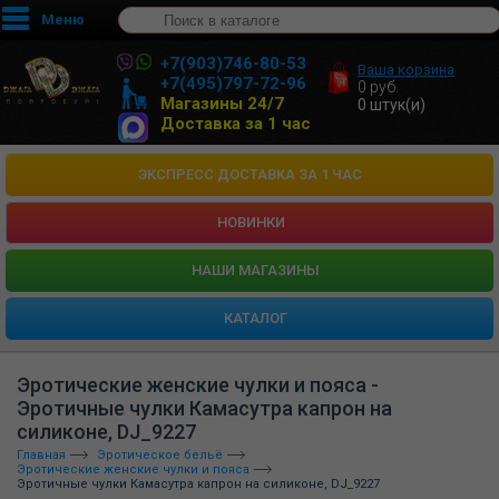
Меню
+7(903)746-80-53
Ваша корзина
+7(495)797-72-96
0
руб.
Магазины 24/7
0
штук(и)
Доставка за 1 час
ЭКСПРЕСС ДОСТАВКА ЗА 1 ЧАС
НОВИНКИ
HАШИ МАГАЗИНЫ
КАТАЛОГ
Эротические женские чулки и пояса -
Эротичные чулки Камасутра капрон на
силиконе, DJ_9227
Главная
Эротическое бельё
Эротические женские чулки и пояса
Эротичные чулки Камасутра капрон на силиконе, DJ_9227