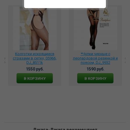
Колготки искрящиеся
*Чулки черные с
стразами в сетку, 05966,
леопардовой резинкой и
DJ_8511k
поясом, DJ_9932
1550 руб.
1590 руб.
В КОРЗИНУ
В КОРЗИНУ
Джага-Джага рекомендует