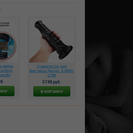
т
я свеча
Стимулятор для
Вибростимулятор
Exciting
фистинга Дилдо, X-MEN-
двухсторонний с
andle
2708
вакумной помпой и
о 30 мл.,
имитатором языка,
б.
5748 руб.
7693 руб.
075
aixiASIA0087
ИНУ
В КОРЗИНУ
В КОРЗИНУ