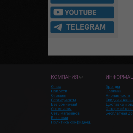
КОМПАНИЯ
ИНФОРМА
О нас
Бренды
Новости
Новинки
Отзывы
Анонимность
Сертификаты
Скидки и Акци
Без сомнений!
Доставка и оп
Оптовикам
Остерегайтесь
Сеть магазинов
Бесплатная до
Вакансии
Политика конфиденц.