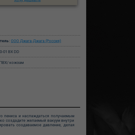
тель:
ООО Джага-Джага (Россия)
0-01 BX DD
ПВХ/ кожзам
о пениса и наслаждаться получаемым
гко создадите желаемый вакуум внутри
ировать создаваемое давление, делая