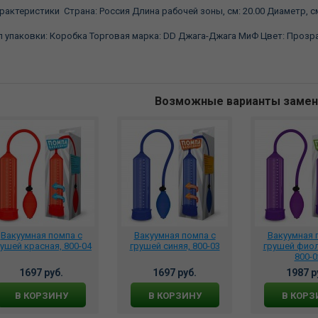
рактеристики Страна:
Россия Длина рабочей зоны, см:
20.00 Диаметр, с
п упаковки:
Коробка Торговая марка:
DD Джага-Джага МиФ Цвет:
Прозр
Возможные варианты заме
Вакуумная помпа с
Вакуумная помпа с
Вакуумная 
ушей красная, 800-04
грушей синяя, 800-03
грушей фио
800-0
1697 руб.
1697 руб.
1987 р
В КОРЗИНУ
В КОРЗИНУ
В КОРЗ