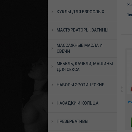
Ха
КУКЛЫ ДЛЯ ВЗРОСЛЫХ
Ти
МАСТУРБАТОРЫ, ВАГИНЫ
МАССАЖНЫЕ МАСЛА И
СВЕЧИ
МЕБЕЛЬ, КАЧЕЛИ, МАШИНЫ
ДЛЯ СЕКСА
НАБОРЫ ЭРОТИЧЕСКИЕ
Помпа для пениса Mister
Помпа мужская Glow in
le
Boner Starter
the Dark Power Pump,
гр
НАСАДКИ И КОЛЬЦА
прозрачная, 512370
3254-32 PD
2050 руб.
1750 руб.
ПРЕЗЕРВАТИВЫ
В КОРЗИНУ
В КОРЗИНУ