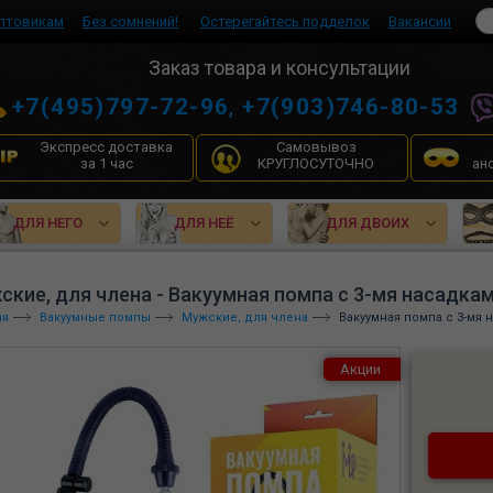
птовикам
Без сомнений!
Остерегайтесь подделок
Вакансии
Заказ товара и консультации
+7(495)797-72-96
,
+7(903)746-80-53
Экспресс доставка
Самовывоз
за 1 час
КРУГЛОСУТОЧНО
ан
ДЛЯ НЕГО
ДЛЯ НЕЁ
ДЛЯ ДВОИХ
ские, для члена - Вакуумная помпа с 3-мя насадкам
ая
Вакуумные помпы
Мужские, для члена
Вакуумная помпа с 3-мя н
Акции