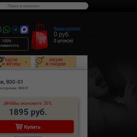
Ваша корзина
0
руб.
0
штук(и)
100%
онимность
БДСМ
АКЦИИ
И ФЕТИШ
И СКИДКИ
и, 800-01
асадками, 800-01
2915
Вы экономите: 35%
1895 руб.
Купить
Хочу дешевле