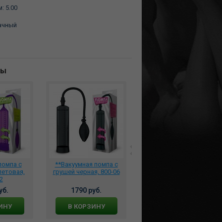
м:
5.00
ачный
ны
помпа с
**Вакуумная помпа с
Помпа на головку
летовая,
грушей черная, 800-06
фаллоса, 2K590
2
уб.
1790 руб.
2020 руб.
ИНУ
В КОРЗИНУ
В КОРЗИНУ