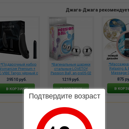
Джага-Джага рекомендуе
*Массажна
**Подарочный набор
*Вагинальные шарики
Relaxing & 
Womanizer Premium +
стальные LOVETOY
Massage C
-VIBE Tango чёрный с
Passion Ball, an-ps05-02
Гавайское лет
ребряным, SNCV1SG9
875 ру
39510 руб.
1219 руб.
BMN-0
В КОРЗ
В КОРЗИНУ
В КОРЗИНУ
Подтвердите возраст