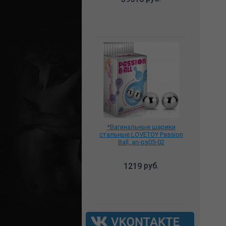
*Вагинальные шарики
стальные LOVETOY Passion
Ball, an-ps05-02
руб.
1219