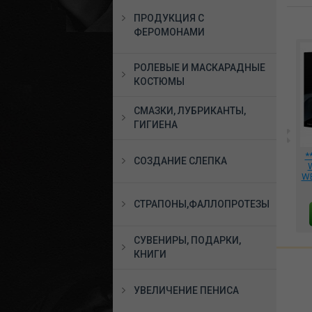
ПРОДУКЦИЯ С
ФЕРОМОНАМИ
РОЛЕВЫЕ И МАСКАРАДНЫЕ
КОСТЮМЫ
СМАЗКИ, ЛУБРИКАНТЫ,
ГИГИЕНА
*Ошейник с поводком
Инновационный
*
СОЗДАНИЕ СЛЕПКА
,
чёрный, 912-04
мастурбатор Vortex
чёрный, AM-V023
WE
се
1120 руб.
15233 руб.
СТРАПОНЫ,ФАЛЛОПРОТЕЗЫ
В КОРЗИНУ
В КОРЗИНУ
СУВЕНИРЫ, ПОДАРКИ,
КНИГИ
УВЕЛИЧЕНИЕ ПЕНИСА