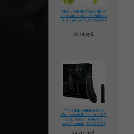
Анальная пробка с ярко
желтым хвостом Unicorn
Tails - Yellow NSN-0509-19
руб.
3274
***Подарочный набор
Womanizer Premium + WE-
VIBE Tango чёрный с
серебряным, SNCV1SG9
руб.
39510