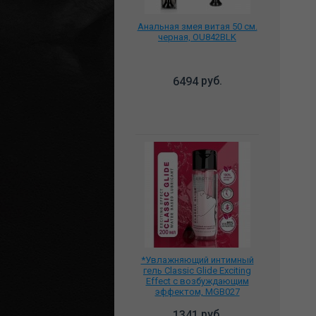
Анальная змея витая 50 см.
черная, OU842BLK
руб.
6494
*Увлажняющий интимный
гель Classic Glide Exciting
Effect с возбуждающим
эффектом, MGB027
руб.
1341