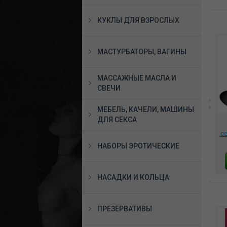
КУКЛЫ ДЛЯ ВЗРОСЛЫХ
МАСТУРБАТОРЫ, ВАГИНЫ
МАССАЖНЫЕ МАСЛА И
СВЕЧИ
*Маска на глаза чёрная
МЕБЕЛЬ, КАЧЕЛИ, МАШИНЫ
с кокетливым бантиком,
ой
Маска из на глаза
3187-1
ДЛЯ СЕКСА
ars
Notabu цвет красный,
848 руб.
MLF-90014-3
с
874 руб.
НАБОРЫ ЭРОТИЧЕСКИЕ
В КОРЗИНУ
В КОРЗИНУ
НАСАДКИ И КОЛЬЦА
ПРЕЗЕРВАТИВЫ