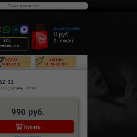
Ваша корзина
0
руб.
0
штук(и)
100%
онимность
БДСМ
АКЦИИ
И ФЕТИШ
И СКИДКИ
62-02
за с декором, 962-02
990 руб.
Купить
Хочу дешевле