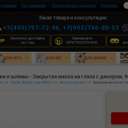
птовикам
Без сомнений!
Остерегайтесь подделок
Вакансии
Заказ товара и консультации
+7(495)797-72-96
,
+7(903)746-80-53
Экспресс доставка
Самовывоз
за 1 час
КРУГЛОСУТОЧНО
ан
ДЛЯ НЕГО
ДЛЯ НЕЁ
ДЛЯ ДВОИХ
ки и шлемы - Закрытая маска на глаза с декором, 9
ая
БДСМ, Фетиш, Садо-Мазо
Маски и шлемы
Закрытая маска на гла