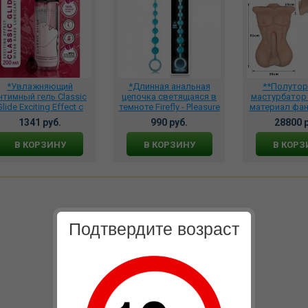
*Увлажняющий
*Длинная анальная
**Полутор
нтимный гель Classic
цепочка светящаяся в
мастурбатор 
Glide Exciting Effect с
темноте Firefly - Pleasure
материал фа
возбуждающим
Beads - Blue NSN-0489-17
NLRT0
1341 руб.
990 руб.
28800 р
эффектом, MGB027
В КОРЗИНУ
В КОРЗИНУ
В КОРЗ
Подтвердите возраст