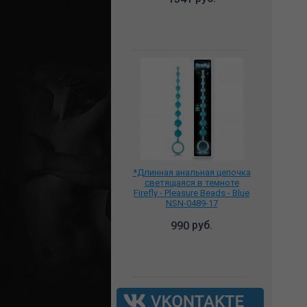
*Длинная анальная цепочка
светящаяся в темноте
Firefly - Pleasure Beads - Blue
NSN-0489-17
руб.
990