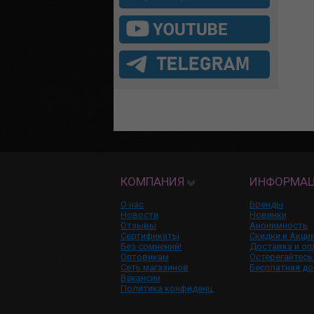
КОМПАНИЯ
ИНФОРМА
О нас
Бренды
Новости
Новинки
Отзывы
Анонимность
Сертификаты
Скидки и Акци
Без сомнений!
Доставка и оп
Оптовикам
Остерегайтесь
Сеть магазинов
Бесплатная до
Вакансии
Политика конфиденц.