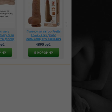
с мега
Фаллоимитатор Pretty
**Плеть мини
Sexy Men
Love из жидкого
многохвостая
нта-флеш,
силикона, BW-008140N
силиконовая красная,
07
911-05
уб.
4890 руб.
1100 руб.
ИНУ
В КОРЗИНУ
В КОРЗИНУ