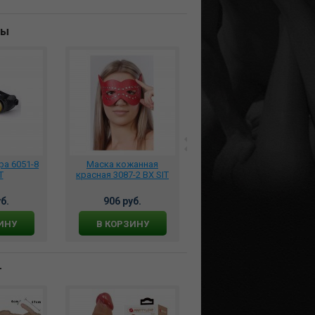
ны
а 6051-8
Маска кожанная
Маска Hamilion
T
красная 3087-2 BX SIT
Хамелеон, 3085-19
б.
906 руб.
978 руб.
ИНУ
В КОРЗИНУ
В КОРЗИНУ
т