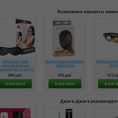
Возможные варианты заме
*Маска на глаза,
Маска Submission Mask,
Маска Крюгер
декорированная
1050-01Lola
BX SI
ердцами 962-01 BX DD
880 руб.
936 руб.
972 ру
В КОРЗИНУ
В КОРЗИНУ
В КОРЗ
Джага-Джага рекомендуе