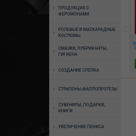
ПРОДУКЦИЯ С
ФЕРОМОНАМИ
РОЛЕВЫЕ И МАСКАРАДНЫЕ
КОСТЮМЫ
*Вагинальные шарики
*Крюк для
на сцепке Willie с
-
подвешивания
и
вибрацией и ДУ, BI-
т
анальный The Hook 30
СМАЗКИ, ЛУБРИКАНТЫ,
014548W
ic
мм шарик, 743-03
5776 руб.
1785 руб.
ГИГИЕНА
01
В КОРЗИНУ
В КОРЗИНУ
СОЗДАНИЕ СЛЕПКА
СТРАПОНЫ,ФАЛЛОПРОТЕЗЫ
СУВЕНИРЫ, ПОДАРКИ,
КНИГИ
УВЕЛИЧЕНИЕ ПЕНИСА