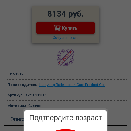
8134 руб.
Купить
Хочу дешевле
ID:
91819
Производитель:
Liaoyang Baile Health Care Product Co.
Артикул:
BI-210212HP
Материал:
Силикон
Подтвердите возраст
Описание