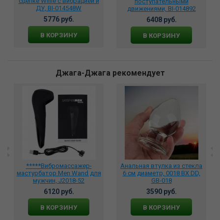
сцепке Willie с вибрацией и
поступательными
ДУ, BI-014548W
движениями, BI-014892
5776 руб.
6408 руб.
В КОРЗИНУ
В КОРЗИНУ
Джага-Джага рекомендует
*****Вибромассажер-
Анальная втулка из стекла
мастурбатор Men Wand для
6 см диаметр, 0018 BX DD,
мужчин, J2018-52
GB-018
6120 руб.
3590 руб.
В КОРЗИНУ
В КОРЗИНУ