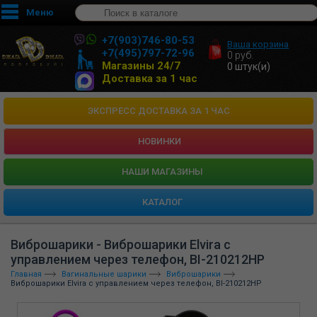
Меню
+7(903)746-80-53
Ваша корзина
+7(495)797-72-96
0
руб.
Магазины 24/7
0
штук(и)
Доставка за 1 час
ЭКСПРЕСС ДОСТАВКА ЗА 1 ЧАС
НОВИНКИ
HАШИ МАГАЗИНЫ
КАТАЛОГ
Виброшарики - Виброшарики Elvira с
управлением через телефон, BI-210212HP
Главная
Вагинальные шарики
Виброшарики
Виброшарики Elvira с управлением через телефон, BI-210212HP