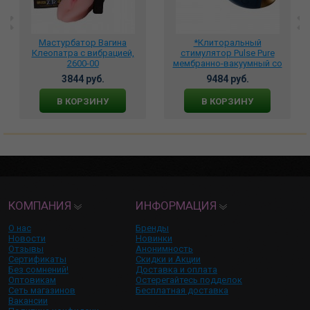
Мастурбатор Вагина
*Клиторальный
Клеопатра с вибрацией,
стимулятор Pulse Pure
2600-00
мембранно-вакуумный со
встроенным
3844 руб.
9484 руб.
аккумулятором, S117-Dark
Blue
В КОРЗИНУ
В КОРЗИНУ
КОМПАНИЯ
ИНФОРМАЦИЯ
О нас
Бренды
Новости
Новинки
Отзывы
Анонимность
Сертификаты
Скидки и Акции
Без сомнений!
Доставка и оплата
Оптовикам
Остерегайтесь подделок
Сеть магазинов
Бесплатная доставка
Вакансии