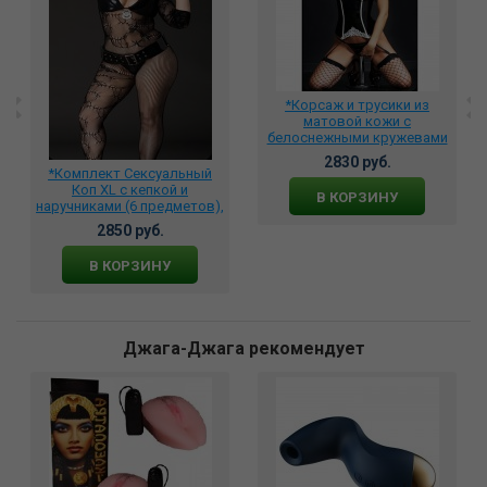
*Корсаж и трусики из
матовой кожи с
белоснежными кружевами
+ чулки DJ_6529
2830 руб.
*Комплект Сексуальный
Коп XL с кепкой и
В КОРЗИНУ
наручниками (6 предметов),
71101
2850 руб.
В КОРЗИНУ
Джага-Джага рекомендует