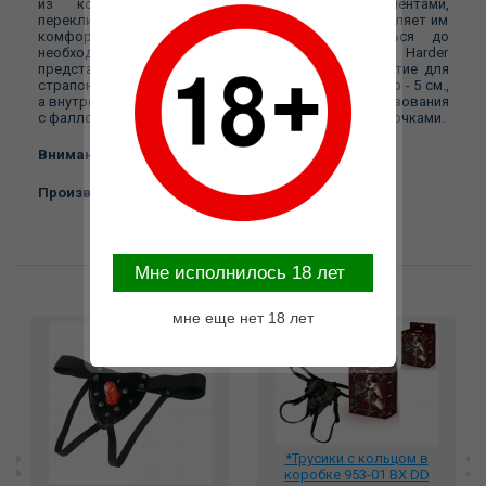
из кожзама, декорированы стильными лентами,
перекликающимися с портупеями Rebelts, что позволяет им
комфортно сидеть по фигуре и растягиваться до
необходимого размера. Данные трусики модели Harder
представлены в едином размере One Size. Отверстие для
страпона (O-Ring) несъемное, имеет внешний диаметр - 5 см.,
а внутренний - 4 см., и отлично подходит для использования
с фаллоимитаторами на присоске и анальными пробочками.
Внимание: в комплект входят только трусики!
Производитель: Lola Games No Mercy
Mне исполнилось 18 лет
Возможные варианты замены
мне еще нет 18 лет
*Трусики с кольцом в
коробке 953-01 BX DD