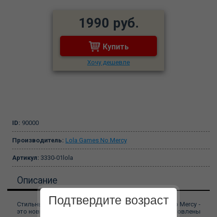
1990 руб.
Купить
Хочу дешевле
ID:
90000
Производитель:
Lola Games No Mercy
Артикул:
3330-01lola
Описание
Подтвердите возраст
Стильные женские трусики для страпона из серии No Mercy -
это новый взгляд на привычные вещи. Трусики изготовлены