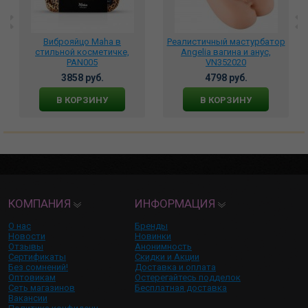
Виброяйцо Maha в
Реалистичный мастурбатор
стильной косметичке,
Angelia вагина и анус,
PAN005
VN352020
3858 руб.
4798 руб.
В КОРЗИНУ
В КОРЗИНУ
КОМПАНИЯ
ИНФОРМАЦИЯ
О нас
Бренды
Новости
Новинки
Отзывы
Анонимность
Сертификаты
Скидки и Акции
Без сомнений!
Доставка и оплата
Оптовикам
Остерегайтесь подделок
Сеть магазинов
Бесплатная доставка
Вакансии