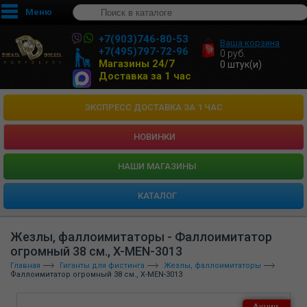
Меню
+7(903)746-80-53
Ваша корзина
+7(495)797-72-96
0
руб.
Магазины 24/7
0
штук(и)
Доставка за 1 час
ЭКСПРЕСС ДОСТАВКА ЗА 1 ЧАС
НОВИНКИ
HАШИ МАГАЗИНЫ
КАТАЛОГ
Жезлы, фаллоимитаторы - Фаллоимитатор
огромный 38 см., X-MEN-3013
Главная
Гиганты для фистинга
Жезлы, фаллоимитаторы
Фаллоимитатор огромный 38 см., X-MEN-3013
Акции