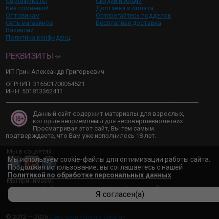
Сертификаты
Скидки и Акции
Без сомнений!
Доставка и оплата
Оптовикам
Остерегайтесь подделок
Сеть магазинов
Бесплатная доставка
Вакансии
Политика конфиденц.
РЕКВИЗИТЫ
ИП Грин Александр Григорьевич
ОГРНИП: 316501700054521
ИНН: 501813362411
Данный сайт содержит материалы для взрослых,
которые неприемлемы для несовершеннолетних.
Просматривая этот сайт, Вы тем самым
подтверждаете, что Вам уже исполнилось 18 лет.
Мы в соцсетях:
Мы используем cookie-файлы для оптимизации работы сайта.
Продолжая использование, вы соглашаетесь с нашей
Политикой по обработке персональных данных
.
Мы принимаем:
Я согласен(а)
© 2012 — 2026
Секс-шоп «Джага Джага»