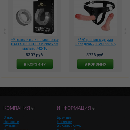
*Утяжелитель на мошонку
***Страпон с двумя
BALLSTRETCHER с ключом
насадками, BW-022025
малый, 742-10
5307 руб.
3726 руб.
В КОРЗИНУ
В КОРЗИНУ
КОМПАНИЯ
ИНФОРМАЦИЯ
О нас
Бренды
Новости
Новинки
Отзывы
Анонимность