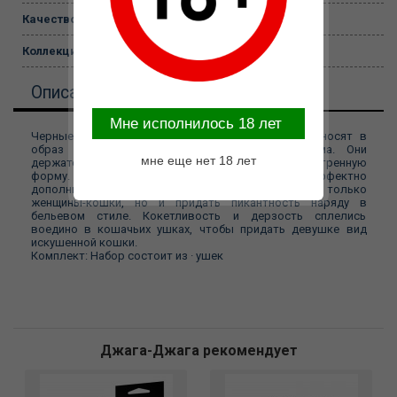
Качество:
Прозрачный пакет ПВХ без вкладыш
Коллекция:
Аксессуары
Описание
Mне исполнилось 18 лет
Черные кошачьи ушки с розовыми вставками вносят в
образ своей обладательницы нотки романтизма. Они
мне еще нет 18 лет
держатся на тонком черном обруче и имеют заостренную
форму. Бледно розовые бантики позволяют эффектно
дополнить головным убором облачение не только
женщины-кошки, но и придать пикантность наряду в
бельевом стиле. Кокетливость и дерзость сплелись
воедино в кошачьих ушках, чтобы придать девушке вид
искушенной кошки.
Комплект: Набор состоит из · ушек
Джага-Джага рекомендует