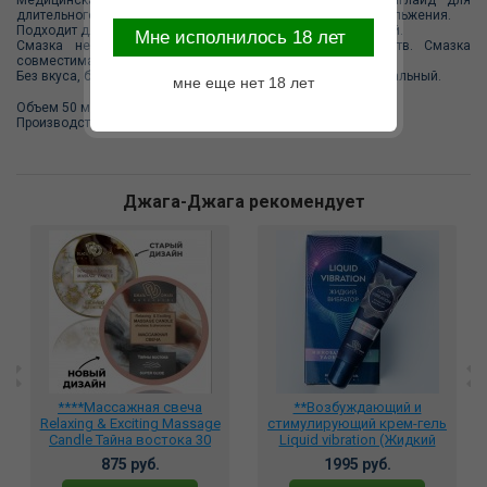
длительного увлажнения с долговременным эффектом скольжения.
Подходит для чувствительной кожи, легко смывается водой.
Mне исполнилось 18 лет
Смазка не содержит жира, противозачаточных веществ. Смазка
совместима с презервативами и интим-игрушками.
Без вкуса, без запаха. Одобрена дермотологами. PH - нейтральный.
мне еще нет 18 лет
Объем 50 мл.
Производство Германия.
Джага-Джага рекомендует
****Массажная свеча
**Возбуждающий и
Relaxing & Exciting Massage
стимулирующий крем-гель
Candle Тайна востока 30
Liquid vibration (Жидкий
мл., BMN-0073
Вибратор) на водной
875 руб.
1995 руб.
основе 15 гр., BMN-0101