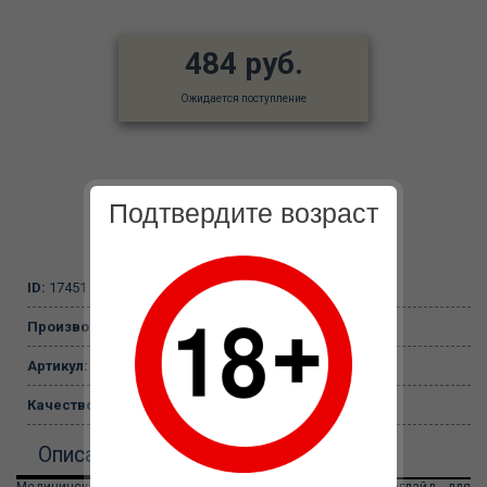
484 руб.
Ожидается поступление
Подтвердите возраст
ID:
17451
Производитель:
JoyDivision
Артикул:
6171560000
Качество:
тюбик
Описание
Медицинская кристально прозрачная гель-смазка Акваглайд для