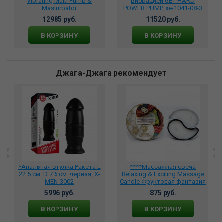
Vibrating Multi Pump &
вибрацией GET HARD
Masturbator
POWER PUMP, se-1041-08-3
автоматическая, 589675
12985 руб.
11520 руб.
В КОРЗИНУ
В КОРЗИНУ
Джага-Джага рекомендует
*Анальная втулка Ракета L
****Массажная свеча
22.5 см. D 7.5 см. чёрная, X-
Relaxing & Exciting Massage
MEN-3002
Candle Фруктовая фантазия
30 мл., BMN-0077
5996 руб.
875 руб.
В КОРЗИНУ
В КОРЗИНУ