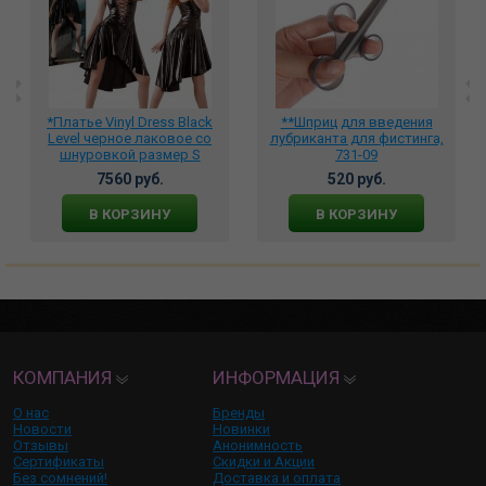
*Платье Vinyl Dress Black
**Шприц для введения
Level черное лаковое со
лубриканта для фистинга,
шнуровкой размер S
731-09
28509661022
7560 руб.
520 руб.
В КОРЗИНУ
В КОРЗИНУ
КОМПАНИЯ
ИНФОРМАЦИЯ
О нас
Бренды
Новости
Новинки
Отзывы
Анонимность
Сертификаты
Скидки и Акции
Без сомнений!
Доставка и оплата