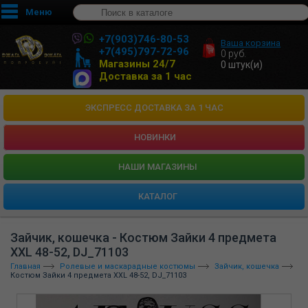
Меню
+7(903)746-80-53
Ваша корзина
+7(495)797-72-96
0
руб.
Магазины 24/7
0
штук(и)
Доставка за 1 час
ЭКСПРЕСС ДОСТАВКА ЗА 1 ЧАС
НОВИНКИ
HАШИ МАГАЗИНЫ
КАТАЛОГ
Зайчик, кошечка - Костюм Зайки 4 предмета
XXL 48-52, DJ_71103
Главная
Ролевые и маскарадные костюмы
Зайчик, кошечка
Костюм Зайки 4 предмета XXL 48-52, DJ_71103