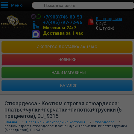
Меню
+7(903)746-80-53
Ваша корзина
+7(495)797-72-96
0
руб.
Магазины 24/7
0
штук(и)
Доставка за 1 час
ЭКСПРЕСС ДОСТАВКА ЗА 1 ЧАС
НОВИНКИ
HАШИ МАГАЗИНЫ
КАТАЛОГ
Стюардесса - Костюм строгая стюардесса:
платье+чулки+перчатки+пилотка+трусики (5
предметов), DJ_9315
Главная
Ролевые и маскарадные костюмы
Стюардесса
Костюм строгая стюардесса: платье+чулки+перчатки+пилотка+трусики
(5 предметов), DJ_9315