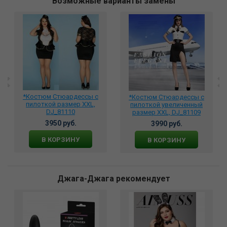
Возможные варианты замены
*Костюм Cтюардессы с
*Костюм Cтюардессы с
пилоткой размер XXL,
пилоткой увеличенный
бант
DJ_81110
размер XXL, DJ_81109
3950 руб.
3990 руб.
В КОРЗИНУ
В КОРЗИНУ
Джага-Джага рекомендует