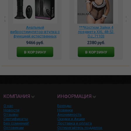
Анальный
***Костюм Зайки 4
вибростимулятор-втулка с
предмета XXL 48-52,
функцией естественных
DJ_71103
фрикций Magic Jingers на
9466 руб.
2380 руб.
пульте ДУ, BI-014595W
В КОРЗИНУ
В КОРЗИНУ
КОМПАНИЯ
ИНФОРМАЦИЯ
О нас
Бренды
Новости
Новинки
Отзывы
Анонимность
Сертификаты
Скидки и Акции
Без сомнений!
Доставка и оплата
Оптовикам
Остерегайтесь подделок