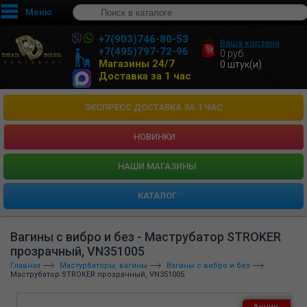
Меню
+7(903)746-80-53
Ваша корзина
+7(495)797-72-96
0
руб.
Магазины 24/7
0
штук(и)
Доставка за 1 час
ЭКСПРЕСС ДОСТАВКА ЗА 1 ЧАС
НОВИНКИ
HАШИ МАГАЗИНЫ
КАТАЛОГ
Вагины с вибро и без - Маструбатор STROKER
прозрачный, VN351005
Главная
Мастурбаторы, вагины
Вагины с вибро и без
Маструбатор STROKER прозрачный, VN351005
Акции