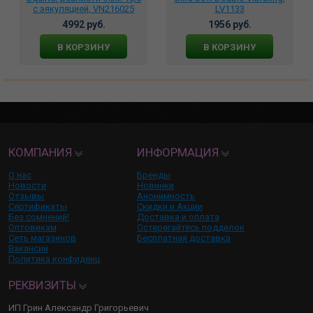
с эякуляцией, VN216025
LV1133
4992 руб.
1956 руб.
В КОРЗИНУ
В КОРЗИНУ
КОМПАНИЯ
ИНФОРМАЦИЯ
О нас
Бренды
Новости
Новинки
Отзывы
Анонимность
Сертификаты
Скидки и Акции
Без сомнений!
Доставка и оплата
Оптовикам
Остерегайтесь подделок
Сеть магазинов
Бесплатная доставка
Вакансии
Политика конфиденц.
РЕКВИЗИТЫ
ИП Грин Александр Григорьевич