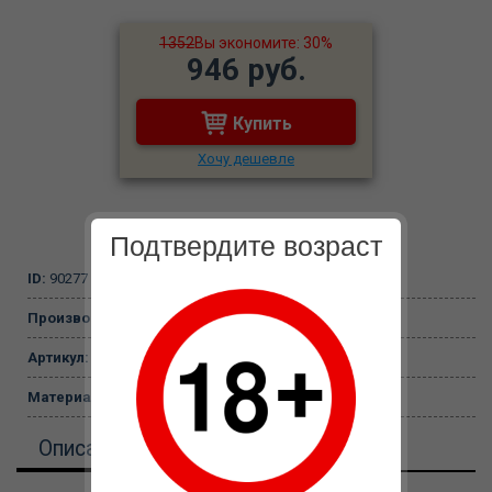
1352
Вы экономите: 30%
946 руб.
Купить
Хочу дешевле
Подтвердите возраст
ID:
90277
Производитель:
Джага-Джага
Артикул:
401-05 BX DD
Материал:
TPE
Описание