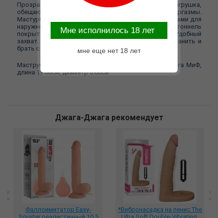
Прозрачный мастурбатор Stroker - манящая и тугая игрушка,
обещающая чувственные ласки и мега-оргазмы.
Мастурбатор с широким входом, обрамлённым точками для
наружной стимуляции. Открытый с с одной стороны тоннель
Mне исполнилось 18 лет
покрыт нежными рёбрышками по всей длине. Удобный
захват. Благодаря небольшим размерам удобно хранить и
брать с собой в поездки.
мне еще нет 18 лет
Маструбатор STROKER телесный №5 DD Джага-Джага МиФ,
длина 13.00см, диаметр 6.00см
Джага-Джага рекомендует
Фаллоимитатор Easy-
*Вибронасадка на пенис The
Squirter реалистичный 10,5
Ultra Soft Double-Vibrating,