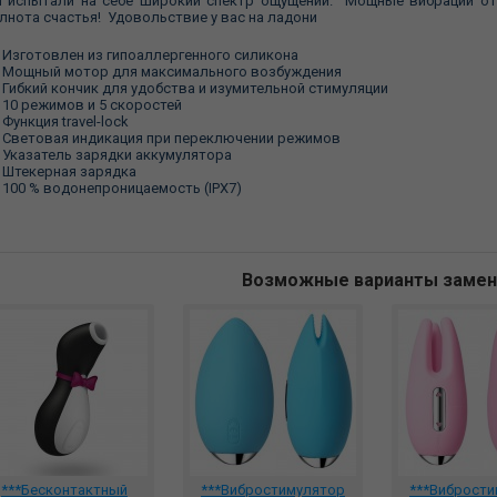
 испытали на себе широкий спектр ощущений. Мощные вибрации о
лнота счастья! Удовольствие у вас на ладони
Изготовлен из гипоаллергенного силикона
Мощный мотор для максимального возбуждения
Гибкий кончик для удобства и изумительной стимуляции
10 режимов и 5 скоростей
Функция travel-lock
Световая индикация при переключении режимов
Указатель зарядки аккумулятора
Штекерная зарядка
100 % водонепроницаемость (IPX7)
Возможные варианты заме
***Бесконтактный
***Вибростимулятор
***Виброст