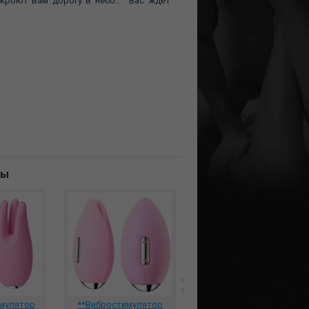
ткроют вам дорогу в небо… Вас ждёт
ны
имулятор
**Вибростимулятор
Бесконтактный