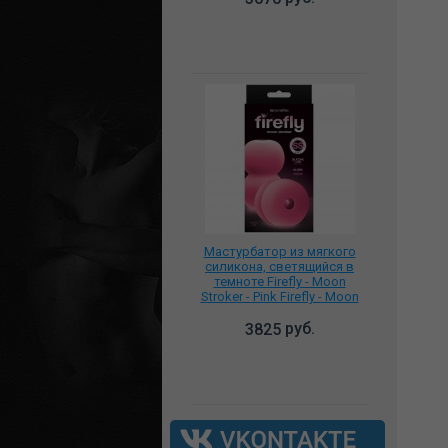
Мастурбатор из мягкого
силикона, светящийся в
темноте Firefly - Moon
Stroker - Pink Firefly - Moon
Stroker - Pink NSN-0486-14
руб.
3825