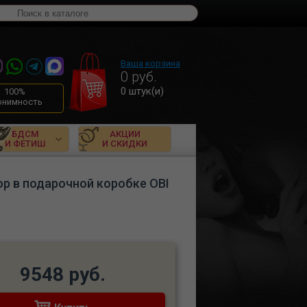
Ваша корзина
0
руб.
0
штук(и)
100%
онимность
БДСМ
АКЦИИ
И ФЕТИШ
И СКИДКИ
р в подарочной коробке OBI
9548 руб.