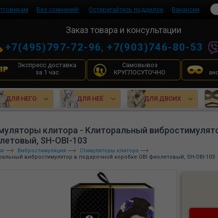
птовикам
Без сомнений!
Остерегайтесь подделок
Вакансии
Заказ товара и консультации
+7(495)797-72-96
,
+7(903)746-80-53
Экспресс доставка
Самовывоз
за 1 час
КРУГЛОСУТОЧНО
ан
ДЛЯ НЕГО
ДЛЯ НЕЁ
ДЛЯ ДВОИХ
муляторы клитора - Клиторальный вибростимулято
летовый, SH-OBI-103
ая
Вибростимуляция
Стимуляторы клитора
ральный вибростимулятор в подарочной коробке OBI фиолетовый, SH-OBI-103