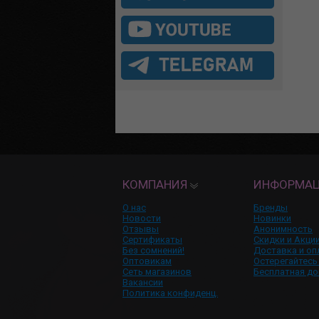
КОМПАНИЯ
ИНФОРМА
О нас
Бренды
Новости
Новинки
Отзывы
Анонимность
Сертификаты
Скидки и Акци
Без сомнений!
Доставка и оп
Оптовикам
Остерегайтесь
Сеть магазинов
Бесплатная до
Вакансии
Политика конфиденц.