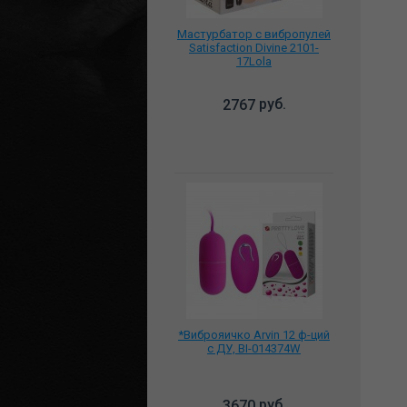
Мастурбатор с вибропулей
Satisfaction Divine 2101-
17Lola
руб.
2767
*Виброяичко Arvin 12 ф-ций
с ДУ, BI-014374W
руб.
3670