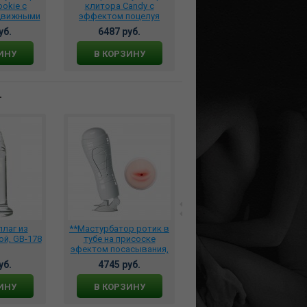
okie с
клитора Candy с
клиторальный
движными
эффектом поцелуя
стимулятор Womanizer
розовый,
рыбки розовый, S4-PINK
Starlet 2 синий,
уб.
6487 руб.
8796 руб.
NK
WZ15GC0100
ИНУ
В КОРЗИНУ
В КОРЗИНУ
т
лаг из
**Мастурбатор ротик в
*Клиторальный
й, GB-178
тубе на присоске
стимулятор Pulse Pure
эфектом посасывания,
мембранно-вакуумный
BM-00900T48N-2
со встроенным
уб.
4745 руб.
9484 руб.
аккумулятором, S117-
Dark Blue
ИНУ
В КОРЗИНУ
В КОРЗИНУ