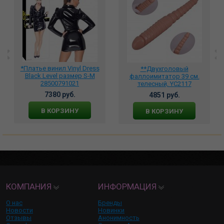
*Платье винил Vinyl Dress
**Двухголовый
Black Level размер S-M
фаллоимитатор 39 см.
28500791021
телесный, YC2117
7380 руб.
4851 руб.
В КОРЗИНУ
В КОРЗИНУ
КОМПАНИЯ
ИНФОРМАЦИЯ
О нас
Бренды
Новости
Новинки
Отзывы
Анонимность