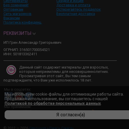
Сертификаты
Скидки и Акции
Без сомнений!
Доставка и оплата
Оптовикам
Остерегайтесь подделок
Сеть магазинов
Бесплатная доставка
Вакансии
Политика конфиденц.
РЕКВИЗИТЫ
ИП Грин Александр Григорьевич
ОГРНИП: 316501700054521
ИНН: 501813362411
Данный сайт содержит материалы для взрослых,
которые неприемлемы для несовершеннолетних.
Просматривая этот сайт, Вы тем самым
подтверждаете, что Вам уже исполнилось 18 лет.
Мы в соцсетях:
Мы используем cookie-файлы для оптимизации работы сайта.
Продолжая использование, вы соглашаетесь с нашей
Политикой по обработке персональных данных
.
Мы принимаем:
Я согласен(а)
© 2012 — 2026
Секс-шоп «Джага Джага»