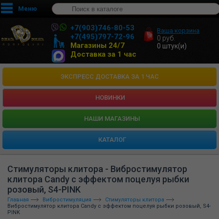
Меню
+7(903)746-80-53
Ваша корзина
+7(495)797-72-96
0
руб.
Магазины 24/7
0
штук(и)
Доставка за 1 час
ЭКСПРЕСС ДОСТАВКА ЗА 1 ЧАС
НОВИНКИ
HАШИ МАГАЗИНЫ
КАТАЛОГ
Стимуляторы клитора - Вибростимулятор
клитора Candy с эффектом поцелуя рыбки
розовый, S4-PINK
Главная
Вибростимуляция
Стимуляторы клитора
Вибростимулятор клитора Candy с эффектом поцелуя рыбки розовый, S4-
PINK