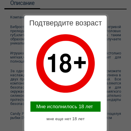
Описание
Компания Svakom Представляет свои вкусные новинки.
Подтвердите возраст
Вибростимулятор Candy специально создан для игривой
прелюдии, идеально подходит для массажа половых
губ,клитора и сосков. Механизм игрушки выполнен таким
образом,что к 3 интенсивностям вибрации вы получаете
уникальные движения, имитирующие "поцелуй рыбки".
Игрушка выполнена из гиппоаллергенного силикона и настолько
мягкая,что естественной лубрикации вполне хватает для
полноценной прелюдии.
За однократную зарядку в течение всего 1 ЧАСА вы сможете
наслаждаться этой игрушкой целый 1 ЧАС. Игрушка выполнена в
двух приятных цветах - нежно-голубой и нежно-розовый. Все
компоненты, используемые при изготовлении игрушек, являются
безопасным материалом как для человека, так и для
окружающей среды. Оба продукта состоят из ультрамягкого
силикона, безопасного для тела, который был тщательно
протестирован и прошел через все международные стандарты
безопасности.
Mне исполнилось 18 лет
Candy Розовый вибростимулятор клитора с эффектом поцелуя
рыбки SVAKOM, c вибрацией, длина 9.60см, диаметр 4.20см
мне еще нет 18 лет