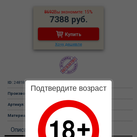
8692
Вы экономите: 15%
7388 руб.
Купить
Хочу дешевле
ID:
24818
Подтвердите возраст
Производитель:
Shunga, Канада
Артикул:
6801 SG
Материал:
не задан
Описание