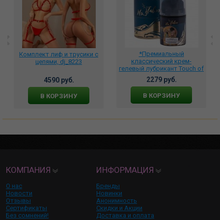
*Премиальный
Комплект лиф и трусики с
классический крем-
цепями, dj_8223
гелевый лубрикант Touch of
care PRE-BIO с
2279 руб.
4590 руб.
лактобактериями 50 мл.,
NT-0010
В КОРЗИНУ
В КОРЗИНУ
КОМПАНИЯ
ИНФОРМАЦИЯ
О нас
Бренды
Новости
Новинки
Отзывы
Анонимность
Сертификаты
Скидки и Акции
Без сомнений!
Доставка и оплата