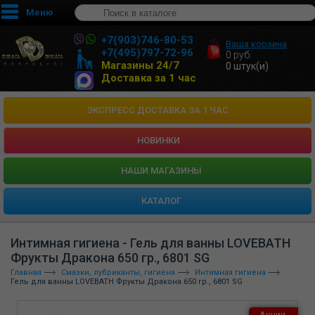
Меню
+7(903)746-80-53
Ваша корзина
+7(495)797-72-96
0
руб.
Магазины 24/7
0
штук(и)
Доставка за 1 час
ЭКСПРЕСС ДОСТАВКА ЗА 1 ЧАС
НОВИНКИ
HАШИ МАГАЗИНЫ
КАТАЛОГ
Интимная гигиена - Гель для ванны LOVEBATH
Фрукты Дракона 650 гр., 6801 SG
Главная
Смазки, лубриканты, гигиена
Интимная гигиена
Гель для ванны LOVEBATH Фрукты Дракона 650 гр., 6801 SG
Акции