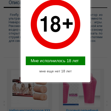
Описание
Firefly - Moon Stroker - Blue - это сквозной мастурбатор из
ультрамягкого силикона, который еще и светится в темноте.
Невероятные ощущения для соло или парной игры.
Рекомендуется использовать с лубрикантами на водной или
водно-силиконовой основе. Благодяря скозному
открытому дизайну этот мастурбатор легко промывать по
струей воды и обеззараживать специальными очистителями
для секс-игрушек. Материал изделия SuperSoft Силикон.
Mне исполнилось 18 лет
Возможные варианты замены
мне еще нет 18 лет
Набор мастурбаторов XXX
_Розовый рельефный