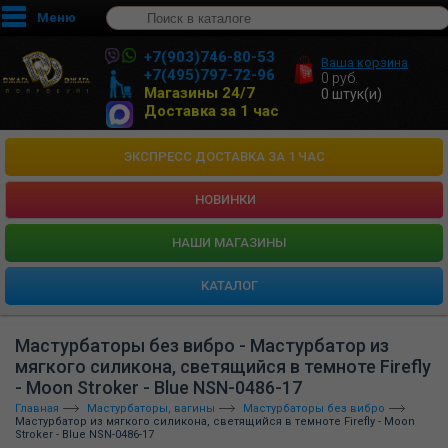
Меню
+7(903)746-80-53
Ваша корзина
+7(495)797-72-96
0
руб.
Магазины 24/7
0
штук(и)
Доставка за 1 час
ЭКСПРЕСС ДОСТАВКА ЗА 1 ЧАС
НОВИНКИ
HАШИ МАГАЗИНЫ
КАТАЛОГ
Мастурбаторы без вибро - Мастурбатор из
мягкого силикона, светящийся в темноте Firefly
- Moon Stroker - Blue NSN-0486-17
Главная
Мастурбаторы, вагины
Мастурбаторы без вибро
Мастурбатор из мягкого силикона, светящийся в темноте Firefly - Moon
Stroker - Blue NSN-0486-17