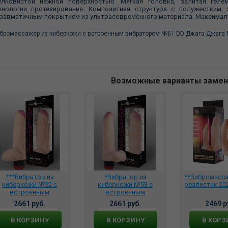
лковистой нежной поверхностью .Мягкая головка, залитая гелем
хнологии протезирования. Композитная структура с полужестким,
равматичным покрытием из ультрасовременного материала. Максимал
бромассажер из киберкожи с встроенным вибратором №61 DD Джага-Джага М
Возможные варианты заме
***Вибратор из
*Вибратор из
**Вибромасс
киберкожи №52 с
киберкожи №53 с
реалистик 202
встроенным
встроенным
броэлементом, 3202-
виброэлементом, 3202-
2661 руб.
2661 руб.
2469 р
52
53
В КОРЗИНУ
В КОРЗИНУ
В КОРЗ