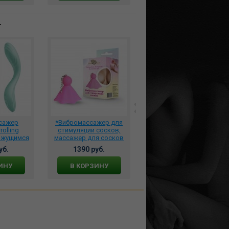
т
сажер
*Вибромассажер для
Вибратор для пар We-
rolling
стимуляции сосков,
Vibe Rave 2 голубой,
вижущимся
массажер для сосков
snra2sg5
 для
941-09
уб.
1390 руб.
18612 руб.
точки G
 4043975
ИНУ
В КОРЗИНУ
В КОРЗИНУ