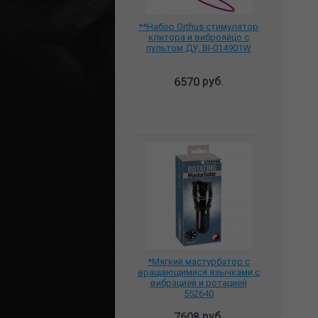
**Набор Orthus стимулятор
клитора и виброяйцо с
пультом ДУ, BI-014901W
руб.
6570
*Мягкий мастурбатор с
вращающимися язычками,с
вибрацией и ротацией
552640
руб.
7608