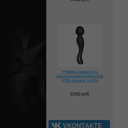
***Вибростимулятор
перзаряжаемый MASSAGE
STICK чёрный, V-0016
руб.
5390