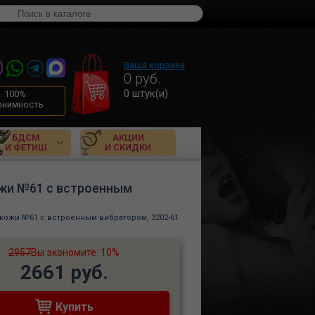
Ваша корзина
0
руб.
0
штук(и)
100%
онимность
БДСМ
АКЦИИ
И ФЕТИШ
И СКИДКИ
ожи №61 с встроенным
кожи №61 с встроенным вибратором, 3202-61
2957
Вы экономите: 10%
2661 руб.
Купить