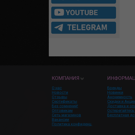
КОМПАНИЯ
ИНФОРМА
О нас
Бренды
Новости
Новинки
Отзывы
Анонимность
Сертификаты
Скидки и Акци
Без сомнений!
Доставка и оп
Оптовикам
Остерегайтесь
Сеть магазинов
Бесплатная до
Вакансии
Политика конфиденц.