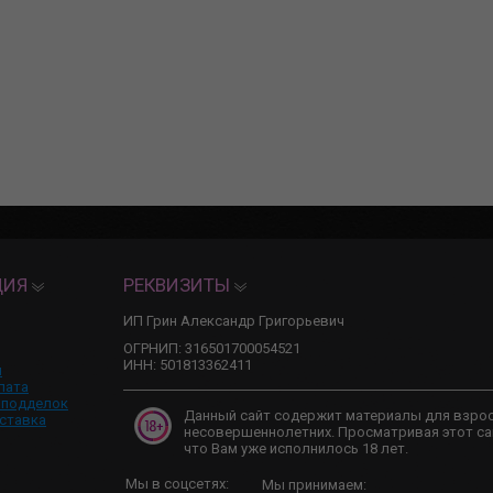
ЦИЯ
РЕКВИЗИТЫ
ИП Грин Александр Григорьевич
ОГРНИП: 316501700054521
ИНН: 501813362411
и
лата
 подделок
Данный сайт содержит материалы для взро
ставка
несовершеннолетних. Просматривая этот са
что Вам уже исполнилось 18 лет.
Мы в соцсетях:
Мы принимаем: