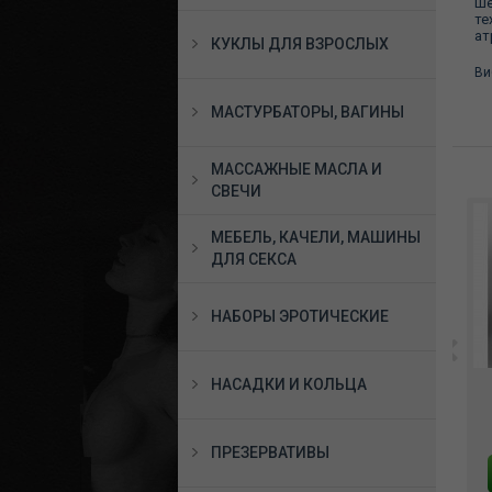
ше
те
ат
КУКЛЫ ДЛЯ ВЗРОСЛЫХ
Ви
МАСТУРБАТОРЫ, ВАГИНЫ
МАССАЖНЫЕ МАСЛА И
СВЕЧИ
МЕБЕЛЬ, КАЧЕЛИ, МАШИНЫ
ДЛЯ СЕКСА
НАБОРЫ ЭРОТИЧЕСКИЕ
*Вибратор из
**Вибратор из
НАСАДКИ И КОЛЬЦА
киберкожи №50 с
киберкожи №55 с
встроенным
встроенным
9
виброэлементом , 3202-
виброэлементом, 3202-
ви
2661 руб.
2661 руб.
50
55
ПРЕЗЕРВАТИВЫ
В КОРЗИНУ
В КОРЗИНУ