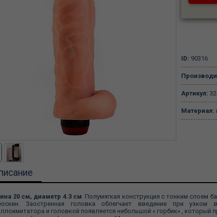
ID:
90316
Производи
Артикул:
32
Материал:
писание
ина 20 см, диаметр 4.3 см
Полумягкая конструкция с тонким слоем ба
еоскин. Заостренная головка облегчает введение при узком
ллоимитатора и головкой появляется небольшой « горбик» , который 