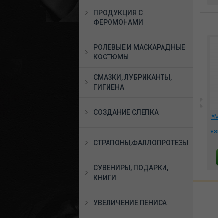
ПРОДУКЦИЯ С
ФЕРОМОНАМИ
РОЛЕВЫЕ И МАСКАРАДНЫЕ
КОСТЮМЫ
СМАЗКИ, ЛУБРИКАНТЫ,
ГИГИЕНА
СОЗДАНИЕ СЛЕПКА
а
Страстное лаковое
*Анальная втулка
*М
см.
красное боди, DJ_5958
Ракета L 22.5 см. D 7.5
EN-
см. чёрная, X-MEN-3002
яз
4950 руб.
5996 руб.
СТРАПОНЫ,ФАЛЛОПРОТЕЗЫ
В КОРЗИНУ
В КОРЗИНУ
СУВЕНИРЫ, ПОДАРКИ,
КНИГИ
УВЕЛИЧЕНИЕ ПЕНИСА