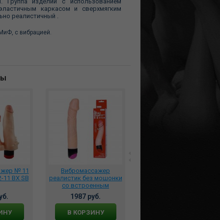
. Группа изделий с использованием
 эластичным каркасом и сверхмягким
ьно реалистичный .
иФ, c вибрацией.
ны
ажер № 11
Вибромассажер
***Вибратор из
-11 BX SB
реалистик без мошонки
киберкожи №54 с
со встроенным
встроенным
вибратором USA NEW,
виброэлементом, 3202-
уб.
1987 руб.
2661 руб.
BW-006070
54
ИНУ
В КОРЗИНУ
В КОРЗИНУ