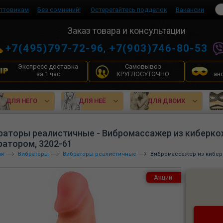
птовикам
Без сомнений!
Остерегайтесь подделок
Вакансии
Заказ товара и консультации
+7(495)797-72-96
,
+7(903)746-80-53
Экспресс доставка
Самовывоз
за 1 час
КРУГЛОСУТОЧНО
ан
ДЛЯ НЕГО
ДЛЯ НЕЁ
ДЛЯ ДВОИХ
раторы реалистичные - Вибромассажер из киберк
ратором, 3202-61
ая
Вибраторы
Вибраторы реалистичные
Вибромассажер из кибер
Акции