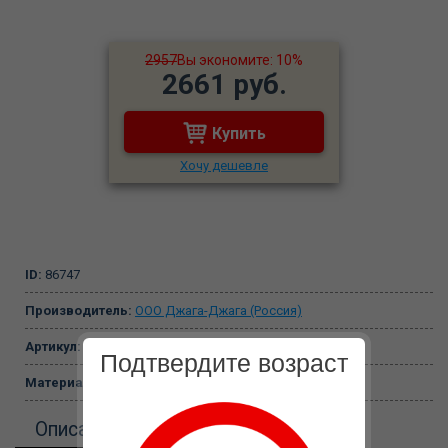
2957
Вы экономите: 10%
2661 руб.
Купить
Хочу дешевле
ID:
86747
Производитель:
ООО Джага-Джага (Россия)
Артикул:
3202-50 BX DD
Подтвердите возраст
Материал:
киберкожа
Описание