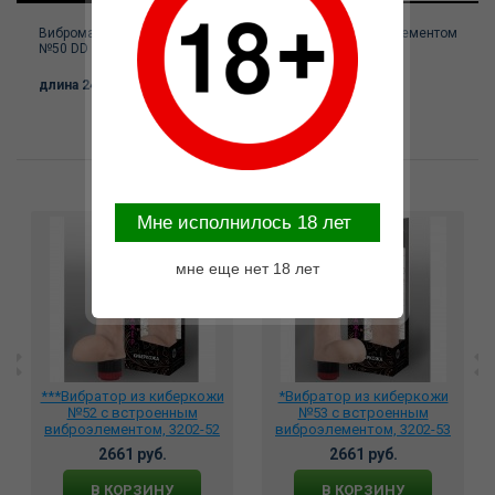
Вибромассажер из киберкожи с встроенным виброэлементом
№50 DD Джага-Джага МиФ, c вибрацией,
длина 24.5 см, диаметр 4.3 см
Возможные варианты замены
Mне исполнилось 18 лет
мне еще нет 18 лет
***Вибратор из киберкожи
*Вибратор из киберкожи
№52 с встроенным
№53 с встроенным
виброэлементом, 3202-52
виброэлементом, 3202-53
2661 руб.
2661 руб.
В КОРЗИНУ
В КОРЗИНУ