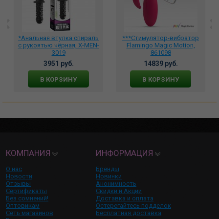
*Анальная втулка спираль
***Стимулятор-вибратор
с рукоятью чёрная, X-MEN-
Flamingo Magic Motion,
3019
861098
3951 руб.
14839 руб.
В КОРЗИНУ
В КОРЗИНУ
КОМПАНИЯ
ИНФОРМАЦИЯ
О нас
Бренды
Новости
Новинки
Отзывы
Анонимность
Сертификаты
Скидки и Акции
Без сомнений!
Доставка и оплата
Оптовикам
Остерегайтесь подделок
Сеть магазинов
Бесплатная доставка