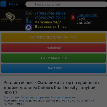
Меню
+7(903)746-80-53
Ваша корзина
+7(495)797-72-96
0
руб.
Магазины 24/7
0
штук(и)
Доставка за 1 час
ЭКСПРЕСС ДОСТАВКА ЗА 1 ЧАС
НОВИНКИ
HАШИ МАГАЗИНЫ
КАТАЛОГ
Реалистичные - Фаллоимитатор на присоске с
двойным слоем Colours Dual Density голубой,
403-17
Главная
Фаллоимитаторы
Реалистичные
Фаллоимитатор на присоске с двойным слоем Colours Dual Density
голубой, 403-17