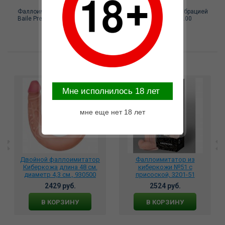
Фаллоимитатор с подвижной кожей, на присоске, с вибрацией
Baile Pretty Love, c вибрацией, длина 24.00 см, диаметр 5.00
Возможные варианты замены
Mне исполнилось 18 лет
мне еще нет 18 лет
Двойной фаллоимитатор
Фаллоимитатор из
Киберкожа длина 48 см.
киберкожи №51 с
диаметр 4,3 см., 930500
присоской, 3201-51
2429 руб.
2524 руб.
В КОРЗИНУ
В КОРЗИНУ