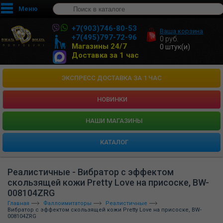
Меню
+7(903)746-80-53
Ваша корзина
+7(495)797-72-96
0
руб.
Магазины 24/7
0
штук(и)
Доставка за 1 час
ЭКСПРЕСС ДОСТАВКА ЗА 1 ЧАС
НОВИНКИ
HАШИ МАГАЗИНЫ
КАТАЛОГ
Реалистичные - Вибратор с эффектом
скользящей кожи Pretty Love на присоске, BW-
008104ZRG
Главная
Фаллоимитаторы
Реалистичные
Вибратор с эффектом скользящей кожи Pretty Love на присоске, BW-
008104ZRG