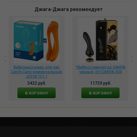
Джага-Джага рекомендует
Вибромассажер для пар
*Вибростимулятор SANYA
Candy Cane универсальный,
чёрный, SH-SANYA-304
J2018-121-1
3432 руб.
11729 руб.
В КОРЗИНУ
В КОРЗИНУ