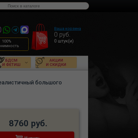
Ваша корзина
0
руб.
0
штук(и)
100%
онимность
БДСМ
АКЦИИ
И ФЕТИШ
И СКИДКИ
реалистичный большого
8760 руб.