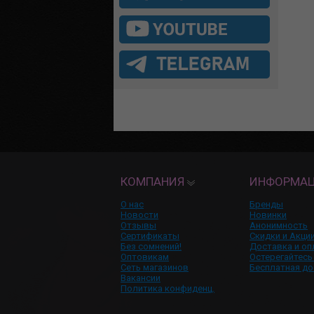
КОМПАНИЯ
ИНФОРМА
О нас
Бренды
Новости
Новинки
Отзывы
Анонимность
Сертификаты
Скидки и Акци
Без сомнений!
Доставка и оп
Оптовикам
Остерегайтесь
Сеть магазинов
Бесплатная до
Вакансии
Политика конфиденц.