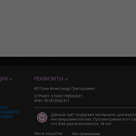
ЦИЯ
РЕКВИЗИТЫ
ИП Грин Александр Григорьевич
ОГРНИП: 316501700054521
ИНН: 501813362411
и
лата
 подделок
Данный сайт содержит материалы для взро
ставка
несовершеннолетних. Просматривая этот са
что Вам уже исполнилось 18 лет.
Мы в соцсетях:
Мы принимаем: