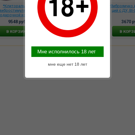
*Клиторальный
*Вибростимулятор
*Виброяичко A
вибростимулятор в
SOYO для клитора и
ций с ДУ, BI
подарочной коробке
точки G малиновый, SH-
BI фиолетовый, SH-
SOYO-401
9548 руб.
17994 руб.
3670 р
OBI-103
В КОРЗИНУ
В КОРЗИНУ
В КОРЗ
Mне исполнилось 18 лет
мне еще нет 18 лет