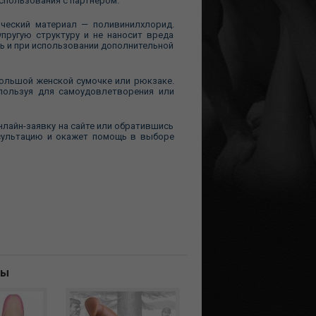
использования с партнером.
ческий материал — поливинилхлорид.
пругую структуру и не наносит вреда
ть и при использовании дополнительной
ольшой женской сумочке или рюкзаке.
спользуя для самоудовлетворения или
онлайн-заявку на сайте или обратившись
сультацию и окажет помощь в выборе
ны