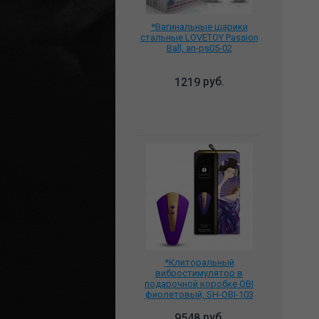
*Вагинальные шарики
стальные LOVETOY Passion
Ball, an-ps05-02
руб.
1219
*Клиторальный
вибростимулятор в
подарочной коробке OBI
фиолетовый, SH-OBI-103
руб.
9548