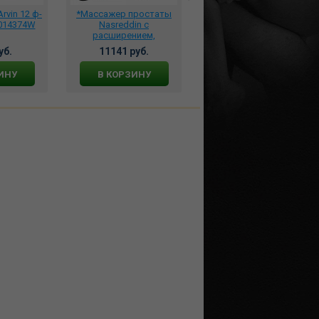
rvin 12 ф-
*Массажер простаты
*Пэстисы цвет черный,
-014374W
Nasreddin с
(кожзам), 941-10-1
расширением,
вибрацией и пультом
уб.
11141 руб.
1113 руб.
ДУ, BI-014463W
ИНУ
В КОРЗИНУ
В КОРЗИНУ