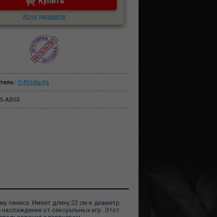
Купить
Хочу дешевле
тель:
O-Products
5-AB63
 пениса. Имеет длину 22 см и диаметр
 наслаждение от сексуальных игр. Этот