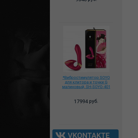
*Вибростимулятор SOYO
для клитора и точки G
малиновый, SH-SOYO-401
руб.
17994