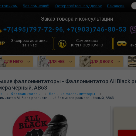
птовикам
Без сомнений!
Остерегайтесь подделок
Вакансии
Заказ товара и консультации
+7(495)797-72-96
,
+7(903)746-80-53
Экспресс доставка
Самовывоз
за 1 час
КРУГЛОСУТОЧНО
ан
ДЛЯ НЕГО
ДЛЯ НЕЁ
ДЛЯ ДВОИХ
ьшие фаллоимитаторы - Фаллоимитатор All Black 
мера чёрный, AB63
ая
Фаллоимитаторы
Большие фаллоимитаторы
имитатор All Black реалистичный большого размера чёрный, AB63