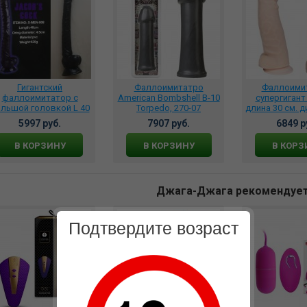
Гигантский
Фаллоимитатро
Фаллоими
фаллоимитатор с
American Bombshell B-10
супергигант
льшой головкой L 40
Torpedo, 270-07
длина 30 см. д
. D 4.5 см. чёрный, X-
см. бежевый
5997 руб.
7907 руб.
6849 р
MEN-908
В КОРЗИНУ
В КОРЗИНУ
В КОРЗ
Джага-Джага рекомендуе
Подтвердите возраст