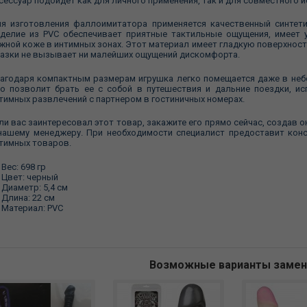
сессуар подойдет как для личного применения, так и для совместного 
я изготовления фаллоимитатора применяется качественный синтети
делие из PVC обеспечивает приятные тактильные ощущения, имеет у
жной коже в интимных зонах. Этот материал имеет гладкую поверхнос
азки не вызывает ни малейших ощущений дискомфорта.
агодаря компактным размерам игрушка легко помещается даже в неб
о позволит брать ее с собой в путешествия и дальние поездки, и
тимных развлечений с партнером в гостиничных номерах.
ли вас заинтересовал этот товар, закажите его прямо сейчас, создав 
нашему менеджеру. При необходимости специалист предоставит кон
тимных товаров.
Вес: 698 гр
Цвет: черный
Диаметр: 5,4 см
Длина: 22 см
Материал: PVC
Возможные варианты заме