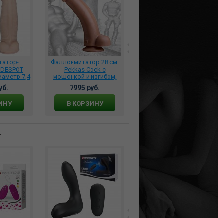
татор-
Фаллоимитатор 28 см.
Фаллоимитатор-
 DESPOT
Pekkas Cock с
супергигант PREDATOR
иаметр 7,4
мошонкой и изгибом,
бежевый с присоской,
, 958000
TF1139
957900
уб.
7995 руб.
6858 руб.
ИНУ
В КОРЗИНУ
В КОРЗИНУ
т