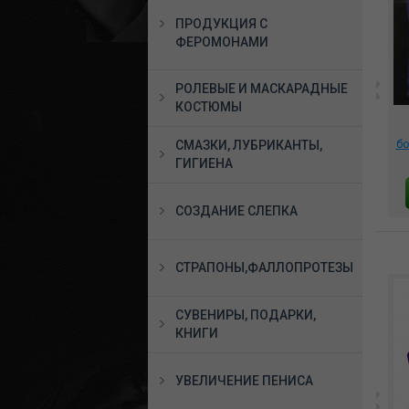
ПРОДУКЦИЯ С
ФЕРОМОНАМИ
РОЛЕВЫЕ И МАСКАРАДНЫЕ
КОСТЮМЫ
нт
Фаллоимитатор
Фаллоимитатор SILEXD
ma
трёхтекстурный на
Model 2 длина 21.7 см
-
присоске чёрный,
диаметр 5.3 см чёрный,
бо
СМАЗКИ, ЛУБРИКАНТЫ,
faak139
221496
см
ГИГИЕНА
6983 руб.
7785 руб.
В КОРЗИНУ
В КОРЗИНУ
СОЗДАНИЕ СЛЕПКА
СТРАПОНЫ,ФАЛЛОПРОТЕЗЫ
СУВЕНИРЫ, ПОДАРКИ,
КНИГИ
УВЕЛИЧЕНИЕ ПЕНИСА