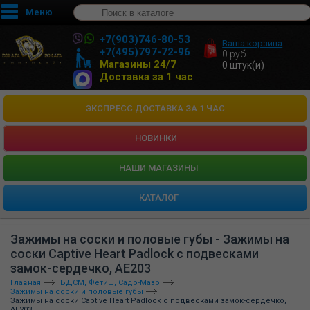
Меню
+7(903)746-80-53
Ваша корзина
+7(495)797-72-96
0
руб.
Магазины 24/7
0
штук(и)
Доставка за 1 час
ЭКСПРЕСС ДОСТАВКА ЗА 1 ЧАС
НОВИНКИ
HАШИ МАГАЗИНЫ
КАТАЛОГ
Зажимы на соски и половые губы - Зажимы на
соски Captive Heart Padlock c подвесками
замок-сердечко, AE203
Главная
БДСМ, Фетиш, Садо-Мазо
Зажимы на соски и половые губы
Зажимы на соски Captive Heart Padlock c подвесками замок-сердечко,
AE203