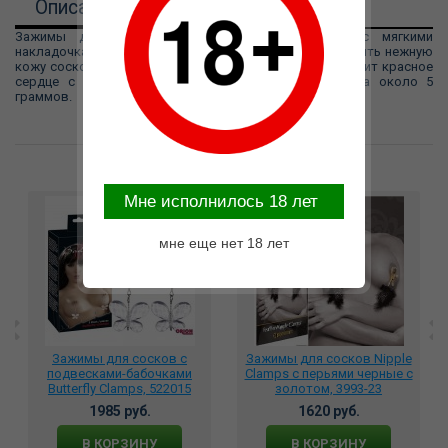
Описание
Зажимы для сосков из серебристого металла с мягкими
накладочками из винила на кончиках, чтобы не повредить нежную
кожу сосков. На тонких цепочках у каждого зажима висит красное
сердце с замочной скважиной. Вес каждого зажима около 5
граммов.
Возможные варианты замены
Mне исполнилось 18 лет
мне еще нет 18 лет
Зажимы для сосков с
Зажимы для сосков Nipple
подвесками-бабочками
Clamps с перьями черные с
Butterfly Clamps, 522015
золотом, 3993-23
1985 руб.
1620 руб.
В КОРЗИНУ
В КОРЗИНУ