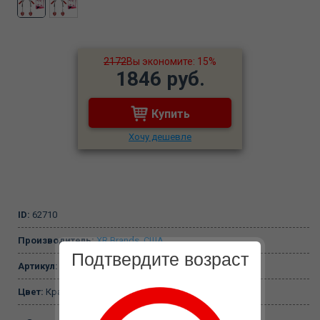
2172
Вы экономите: 15%
1846 руб.
Купить
Хочу дешевле
ID:
62710
Производитель:
XR Brands, США
Подтвердите возраст
Артикул:
AE203
Цвет:
Красный