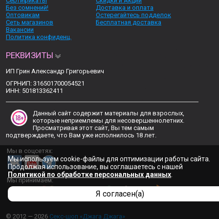
Сертификаты
Скидки и Акции
Без сомнений!
Доставка и оплата
Оптовикам
Остерегайтесь подделок
Сеть магазинов
Бесплатная доставка
Вакансии
Политика конфиденц.
РЕКВИЗИТЫ
ИП Грин Александр Григорьевич
ОГРНИП: 316501700054521
ИНН: 501813362411
Данный сайт содержит материалы для взрослых,
которые неприемлемы для несовершеннолетних.
Просматривая этот сайт, Вы тем самым
подтверждаете, что Вам уже исполнилось 18 лет.
Мы в соцсетях:
Мы используем cookie-файлы для оптимизации работы сайта.
Продолжая использование, вы соглашаетесь с нашей
Политикой по обработке персональных данных
.
Мы принимаем:
Я согласен(а)
© 2012 — 2026
Секс-шоп «Джага Джага»