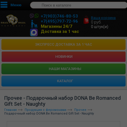
Меню
+7(903)746-80-53
Ваша корзина
+7(495)797-72-96
0
руб.
Магазины 24/7
0
штук(и)
Доставка за 1 час
ЭКСПРЕСС ДОСТАВКА ЗА 1 ЧАС
НОВИНКИ
HАШИ МАГАЗИНЫ
КАТАЛОГ
Прочее - Подарочный набор DONA Be Romanced
Gift Set - Naughty
Главная
Продукция с феромонами
Прочее
Подарочный набор DONA Be Romanced Gift Set - Naughty