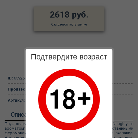
2618 руб.
Ожидается поступление
Подтвердите возраст
ID:
65925
Производитель:
DONA
Артикул:
JO40604
Описание
Подарочный набор DONA Be Romanced Gift Set Naughty с
ароматом"Шалость" - это сюрприз наполненный чувственными
феромонами и афродизиаками, повышающими Ваше желание.
Нежная пена для ванной, ароматное массажное масло, сладкая