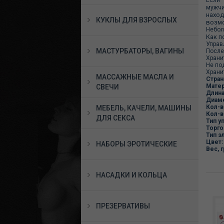
Если 
мужч
наход
КУКЛЫ ДЛЯ ВЗРОСЛЫХ
возм
Небол
Как п
Управ
МАСТУРБАТОРЫ, ВАГИНЫ
После
Храни
Не по
Храни
МАССАЖНЫЕ МАСЛА И
Стран
Матер
СВЕЧИ
Длина
Диаме
Кол-в
МЕБЕЛЬ, КАЧЕЛИ, МАШИНЫ
Кол-в
ДЛЯ СЕКСА
Тип у
Торго
Тип э
Цвет:
НАБОРЫ ЭРОТИЧЕСКИЕ
Вес, г
НАСАДКИ И КОЛЬЦА
ПРЕЗЕРВАТИВЫ