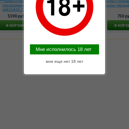
****Вибростимулятор
Фаллоимитатор 7.5 на
*Боди с чулка
перзаряжаемый
присоске Knight Cock 3D
узоры чёрный
MASSAGE STICK
Triple Density с
розовый, 1010-04
подвижной мошонкой,
5390 руб.
5296 руб.
750 ру
VN317020
В КОРЗИНУ
В КОРЗИНУ
В КОРЗ
Mне исполнилось 18 лет
мне еще нет 18 лет