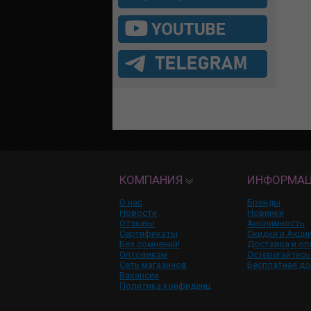
КОМПАНИЯ
ИНФОРМА
О нас
Бренды
Новости
Новинки
Отзывы
Анонимность
Сертификаты
Скидки и Акци
Без сомнений!
Доставка и оп
Оптовикам
Остерегайтесь
Сеть магазинов
Бесплатная до
Вакансии
Политика конфиденц.