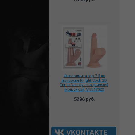
Фаллоимитатор 7.5 на
присоске Knight Cock 3D
Triple Density с подвижной
мошонкой, VN317020
руб.
5296