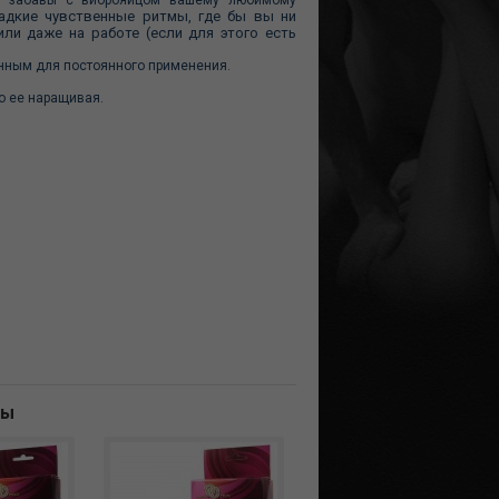
ть забавы с виброяйцом вашему любимому
адкие чувственные ритмы, где бы вы ни
ли даже на работе (если для этого есть
анным для постоянного применения.
о ее наращивая.
ны