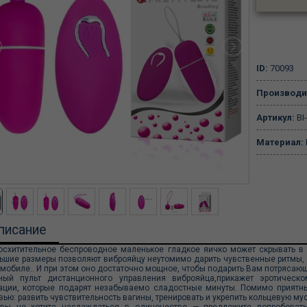
ID:
70093
Производи
Артикул:
BI
Материал:
писание
осхитительное беспроводное маленькое гладкое яичко может скрывать в
ьшие размеры позволяют виброяйцу неутомимо дарить чувственные ритмы, г
омобиле.. И при этом оно достаточно мощное, чтобы подарить Вам потряса
ный пульт дистанционного управления виброяйца,прикажет эротичес
ации, которые подарят незабываемо сладостные минуты. Помимо приятн
вью: развить чувствительность вагины, тренировать и укрепить кольцевую мус