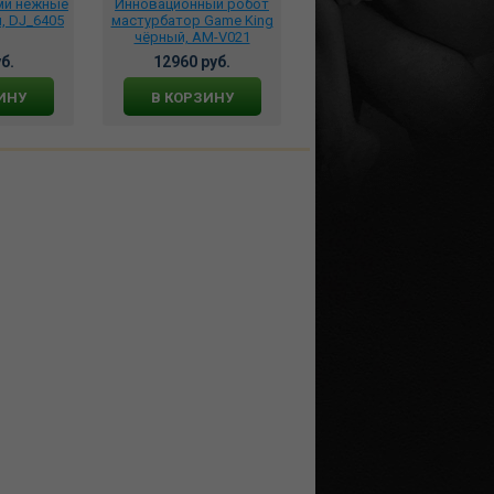
ми нежные
Инновационный робот
**Эротичные чулки
, DJ_6405
мастурбатор Game King
Камасутра капрон на
чёрный, AM-V021
силиконе, DJ_9227
б.
12960 руб.
1431 руб.
ИНУ
В КОРЗИНУ
В КОРЗИНУ