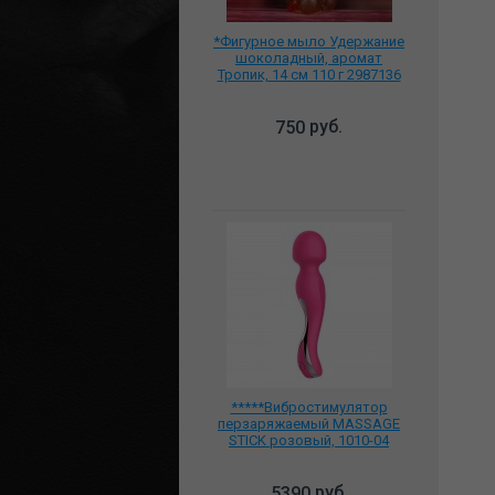
*Фигурное мыло Удержание
шоколадный, аромат
Тропик, 14 см 110 г 2987136
руб.
750
*****Вибростимулятор
перзаряжаемый MASSAGE
STICK розовый, 1010-04
руб.
5390