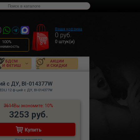
Ваша корзина
0
руб.
0
штук(и)
100%
онимность
БДСМ
АКЦИИ
И ФЕТИШ
И СКИДКИ
ий с ДУ, BI-014377W
DLI 12 ф-ций с ДУ, BI-014377W
3614
Вы экономите: 10%
3253 руб.
Купить
Хочу дешевле