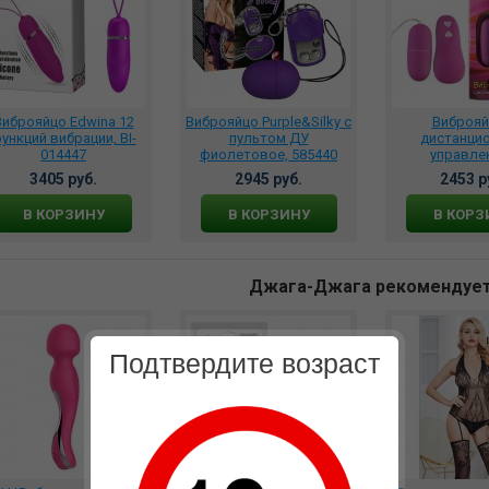
Виброяйцо Edwina 12
Виброяйцо Purple&Silky с
Виброяй
ункций вибрации, BI-
пультом ДУ
дистанци
014447
фиолетовое, 585440
управле
фиолетовое,
3405 руб.
2945 руб.
2453 р
В КОРЗИНУ
В КОРЗИНУ
В КОРЗ
Джага-Джага рекомендуе
Подтвердите возраст