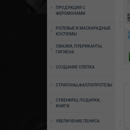
ПРОДУКЦИЯ С
ФЕРОМОНАМИ
РОЛЕВЫЕ И МАСКАРАДНЫЕ
Виброяйцо с
Вибрационное яйцо
КОСТЮМЫ
дистанционным
Easytoys Remote Control
ф
управлением розовое,
ET001PNK
0
400-12
СМАЗКИ, ЛУБРИКАНТЫ,
2453 руб.
2950 руб.
ГИГИЕНА
В КОРЗИНУ
В КОРЗИНУ
СОЗДАНИЕ СЛЕПКА
СТРАПОНЫ,ФАЛЛОПРОТЕЗЫ
СУВЕНИРЫ, ПОДАРКИ,
КНИГИ
УВЕЛИЧЕНИЕ ПЕНИСА