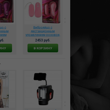
цо с
Виброяйцо с
Вибрационное яйцо
онным
дистанционным
Easytoys Remote Control
нием
управлением розовое,
ET001PNK
 400-10
400-12
уб.
2453 руб.
2950 руб.
ИНУ
В КОРЗИНУ
В КОРЗИНУ
т