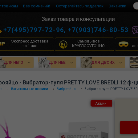
птовикам
Без сомнений!
Остерегайтесь подделок
Вакансии
Заказ товара и консультации
+7(495)797-72-96
,
+7(903)746-80-53
Экспресс доставка
Самовывоз
за 1 час
КРУГЛОСУТОЧНО
ан
ДЛЯ НЕГО
ДЛЯ НЕЁ
ДЛЯ ДВОИХ
рояйцо - Вибратор-пуля PRETTY LOVE BREDLI 12 ф-ц
ая
Вагинальные шарики
Виброяйцо
Вибратор-пуля PRETTY LOVE BRE
Акции