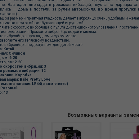
вы не хотите наслаждаться в одиночестве — предложите попробова
Вас ждет двенадцать режимов вибраций, неустанно дарящих сл
ине.
ились — дома в постели, за рулем автомобиля, во время прогулки и
ожности).
ьшой размер и приятная гладкость делает виброяйцо очень удобным и жел
ользоваться этой возбуждающей игрушкой.
ляйте скоростью виброяйца с пульта дистанционного управления, постепенн
 использования Промойте виброяйцо водой и мылом.
те виброяйцо в прохладном и сухом месте.
двергайте его тепловому воздействию.
те виброяйцо в недоступном для детей месте.
а:
Китай
иал:
Силикон
, см:
6.20
тр, см:
2.20
о скоростей вибрации:
3
о режимов вибрации:
12
паковки:
Коробка
вая марка:
Baile Pretty Love
лемента питания:
LR44(в комплекте)
Розовый
р:
43
Возможные варианты заме