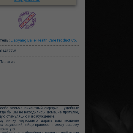
тель:
Liaoyang Baile Health Care Product Co.
-014377W
Пластик
 себе весьма пикантный сюрприз – удобные
де бы Вы не находились: дома, на прогулке,
ющую стимуляцию и возбуждение.
кому яичку неутомимо дарить вам мощные
ых ощущений, яйцо принесет пользу вашему
кулатуру.