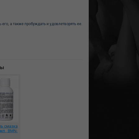
его, а также пробуждать и удовлетворять ее.
ны
ль смазка
мл., BMN-