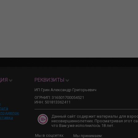
ЦИЯ
РЕКВИЗИТЫ
ИП Грин Александр Григорьевич
ОГРНИП: 316501700054521
ИНН: 501813362411
и
лата
 подделок
Данный сайт содержит материалы для взро
ставка
несовершеннолетних. Просматривая этот са
что Вам уже исполнилось 18 лет.
Мы в соцсетях:
Мы принимаем: