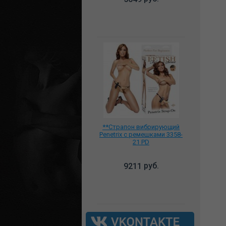
**Страпон вибрирующий
Penetrix с ремешками 3358-
21 PD
руб.
9211