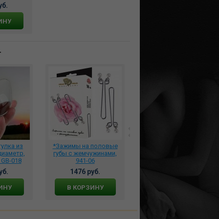
уб.
ИНУ
т
улка из
*Зажимы на половые
*Лассо-утяжка двойное
диаметр,
губы с жемчужинами,
широкое, 901-12
 GB-018
941-06
уб.
1476 руб.
748 руб.
ИНУ
В КОРЗИНУ
В КОРЗИНУ