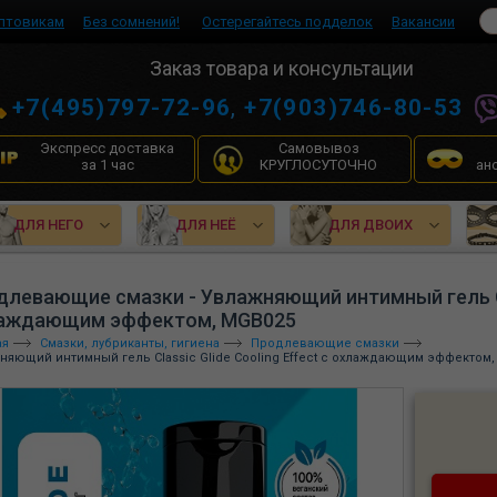
птовикам
Без сомнений!
Остерегайтесь подделок
Вакансии
Заказ товара и консультации
+7(495)797-72-96
,
+7(903)746-80-53
Экспресс доставка
Самовывоз
за 1 час
КРУГЛОСУТОЧНО
ан
ДЛЯ НЕГО
ДЛЯ НЕЁ
ДЛЯ ДВОИХ
длевающие смазки - Увлажняющий интимный гель Clas
аждающим эффектом, MGB025
ая
Смазки, лубриканты, гигиена
Продлевающие смазки
няющий интимный гель Classic Glide Cooling Effect с охлаждающим эффектом