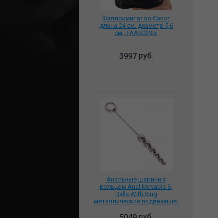
Фаллоимитатор Сапог
длина 24 см. диаметр 5,6
см., FAAK029bl
руб.
3997
Анальные шарики с
кольцом Anal Movable 6-
Balls With Ring
металлические подвижные,
277009
руб.
5049