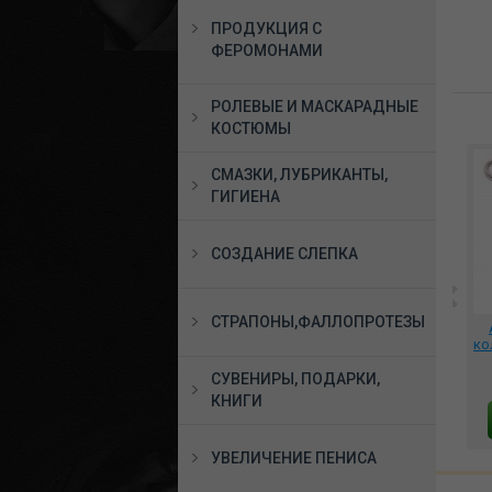
ПРОДУКЦИЯ С
ФЕРОМОНАМИ
РОЛЕВЫЕ И МАСКАРАДНЫЕ
КОСТЮМЫ
СМАЗКИ, ЛУБРИКАНТЫ,
ГИГИЕНА
СОЗДАНИЕ СЛЕПКА
СТРАПОНЫ,ФАЛЛОПРОТЕЗЫ
 ,
**Фаллоимитатор №59
*Фаллоимитатор из
из киберкожи с
киберкожи №61 с
ко
присоской, 3201-59
присоской, 3201-61
СУВЕНИРЫ, ПОДАРКИ,
1957 руб.
1966 руб.
КНИГИ
В КОРЗИНУ
В КОРЗИНУ
УВЕЛИЧЕНИЕ ПЕНИСА