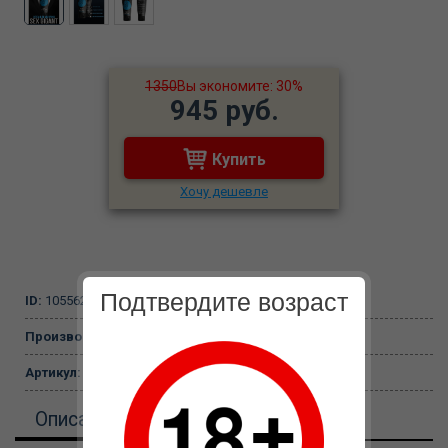
1350
Вы экономите: 30%
945 руб.
Купить
Хочу дешевле
Подтвердите возраст
ID:
105562
Производитель:
БиоМед Нутришн, Россия
Артикул:
MGB003
Описание