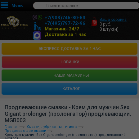
Меню
+7(903)746-80-53
Ваша корзина
+7(495)797-72-96
0
руб.
Магазины 24/7
0
штук(и)
Доставка за 1 час
ЭКСПРЕСС ДОСТАВКА ЗА 1 ЧАС
НОВИНКИ
HАШИ МАГАЗИНЫ
КАТАЛОГ
Продлевающие смазки - Крем для мужчин Sex
Gigant prolonger (пролонгатор) продлевающий,
MGB003
Главная
Смазки, лубриканты, гигиена
Продлевающие смазки
Крем для мужчин Sex Gigant prolonger (пролонгатор) продлевающий,
MGB003