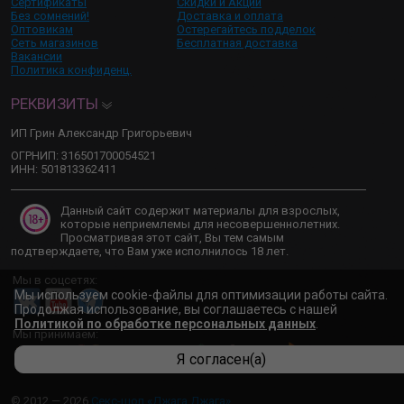
Сертификаты
Скидки и Акции
Без сомнений!
Доставка и оплата
Оптовикам
Остерегайтесь подделок
Сеть магазинов
Бесплатная доставка
Вакансии
Политика конфиденц.
РЕКВИЗИТЫ
ИП Грин Александр Григорьевич
ОГРНИП: 316501700054521
ИНН: 501813362411
Данный сайт содержит материалы для взрослых,
которые неприемлемы для несовершеннолетних.
Просматривая этот сайт, Вы тем самым
подтверждаете, что Вам уже исполнилось 18 лет.
Мы в соцсетях:
Мы используем cookie-файлы для оптимизации работы сайта.
Продолжая использование, вы соглашаетесь с нашей
Политикой по обработке персональных данных
.
Мы принимаем:
Я согласен(а)
© 2012 — 2026
Секс-шоп «Джага Джага»