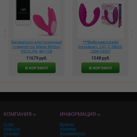
Вагинально-клиторальный
***Вибромассажёр
стимулятор Magic Motion
розовый L 245, D 28x35,
EIDOLON, 861128
CSM-23037
11679 руб.
1348 руб.
В КОРЗИНУ
В КОРЗИНУ
КОМПАНИЯ
ИНФОРМАЦИЯ
О нас
Бренды
Новости
Новинки
Отзывы
Анонимность