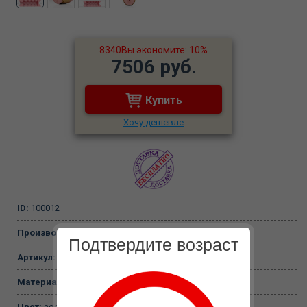
8340
Вы экономите: 10%
7506 руб.
Купить
Хочу дешевле
ID:
100012
Производитель:
Fleshlight, Испания
Подтвердите возраст
Артикул:
10973
Материал:
АБС-пластик, Суперскин
Цвет:
золотой