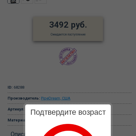
3492 руб.
Ожидается поступление
ID:
68288
Производитель:
PipeDream, США
Артикул:
5923-23 PD
Подтвердите возраст
Материал:
Силикон
Описание