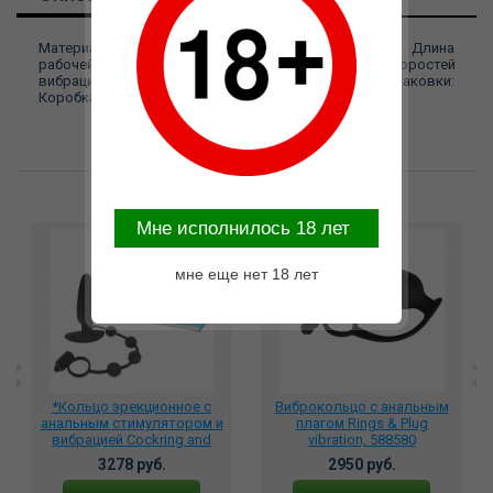
Материал: Силикон Вибрация: Да Длина, см: 14.00 Длина
рабочей зоны, см: 8.00 Диаметр, см: 2.00 Кол-во скоростей
вибрации: 3 Кол-во режимов вибрации: 8 Тип упаковки:
Коробка Торговая марка: Pipedream Цвет: Черный
Возможные варианты замены
Mне исполнилось 18 лет
мне еще нет 18 лет
*Кольцо эрекционное с
Виброкольцо с анальным
анальным стимулятором и
плагом Rings & Plug
вибрацией Cockring and
vibration, 588580
Anal Pleasure, SEM-55060
3278 руб.
2950 руб.