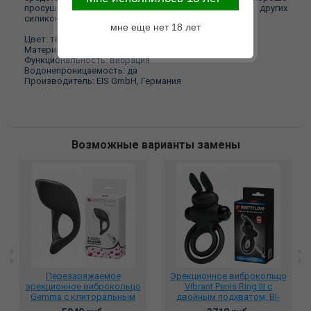
просушить. Желательно хранить отдельно от других
силиконовых изделий.
мне еще нет 18 лет
Цвет: тёмно-синий
Материал: медицинский силикон, АБС-платсик
Функциональность: вибрация
Водонепроницаемость: да
Производитель: EIS GmbH, Германия
Возможные варианты замены
Перезаряжаемое
Эрекционное виброкольцо
эрекционное виброкольцо
Vibrant Penis Ring III с
Gemma с клиторальным
двойным подхватом, BI-
стимулятором, BI-210162
210206