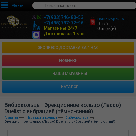
Меню
+7(903)746-80-53
Ваша корзина
+7(495)797-72-96
0
руб.
Магазины 24/7
0
штук(и)
Доставка за 1 час
ЭКСПРЕСС ДОСТАВКА ЗА 1 ЧАС
НОВИНКИ
HАШИ МАГАЗИНЫ
КАТАЛОГ
Виброкольца - Эрекционное кольцо (Лассо)
Duelist с вибрацией (тёмно-синий)
Главная
Насадки и кольца
Виброкольца
Эрекционное кольцо (Лассо) Duelist с вибрацией (тёмно-синий)