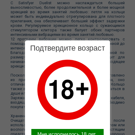
С Satisfyer Duelist можно наслаждаться большей
выносливостью, более продолжительной и более мощной
эрекцией во время занятий любовью: петля на кольце
может быть индивидуально отрегулирована для плотного
прилегания, она обеспечивает больший эффект задержки
крови. Регулируемое эрекционное кольцо с сужающимся
стимулятором клитора также балует обоих партнеров
интенсивными вибрациями во время занятий любовью.
12 программ вибрации можно легко контролировать с
помощью кнопки One Touch, и они варьируются от нежной до
Подтвердите возраст
интенсивной.
Благодаря простоте использования и регулируемой по
размеру петле Satisfyer Duelist особенно подходит для
начинающих и тех, кто ищет идеально подходящее
эрекционное кольцо.
Поскольку регулируемое эрекционное кольцо изготовлено
из приятного для тела медицинского силикона, оно
отличается особой эластичностью и гибкостью. Кольцо
также водонепроницаемо (IPX7) и может использоваться в
душе или ванне.
Заряжается устройство с помощью магнитного кабеля,
входящего в комплект. Адаптер для розетки необходимо
покупать отдельно.
Хранение
Очищать головку игрушки желательно до и после
использования. Можно помыть в теплой воде с мылом или
воспользоваться специализированным чистящим
Mне исполнилось 18 лет
средством. Перед хранением кольцо необходимо хорошо