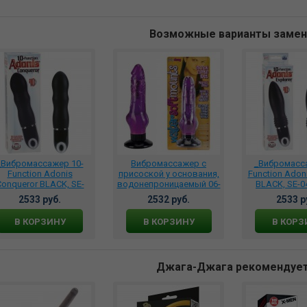
Возможные варианты заме
_Вибромассажер 10-
Вибромассажер с
_Вибромасс
Function Adonis
присоской у основания,
Function Adoni
onqueror BLACK, SE-
водонепроницаемый 06-
BLACK, SE-0
0415-20-3
159CLV BCD GP
2533 руб.
2532 руб.
2533 р
В КОРЗИНУ
В КОРЗИНУ
В КОРЗ
Джага-Джага рекомендуе