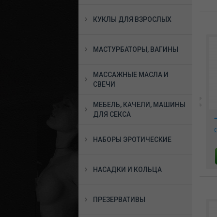
КУКЛЫ ДЛЯ ВЗРОСЛЫХ
МАСТУРБАТОРЫ, ВАГИНЫ
МАССАЖНЫЕ МАСЛА И
СВЕЧИ
МЕБЕЛЬ, КАЧЕЛИ, МАШИНЫ
ДЛЯ СЕКСА
к
Фиолетовый
Вибромассажер Charlie
2
вибромассажер Classix
Tango черный, 581194
Mr. Right Vibrator 1981-12
C
PD
НАБОРЫ ЭРОТИЧЕСКИЕ
2125 руб.
2491 руб.
В КОРЗИНУ
В КОРЗИНУ
НАСАДКИ И КОЛЬЦА
ПРЕЗЕРВАТИВЫ