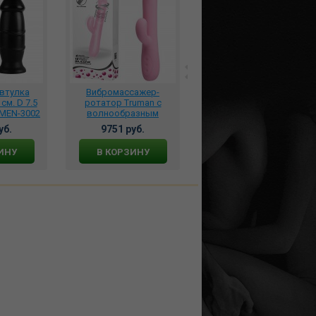
втулка
Вибромассажер-
Фаллоимитатор 8.5 на
 см. D 7.5
ротатор Truman с
присоске Knight Cock 3D
-MEN-3002
волнообразным
Triple Density с
вращением, BW-069004
подвижной мошонкой,
уб.
9751 руб.
5296 руб.
VN317021
ИНУ
В КОРЗИНУ
В КОРЗИНУ