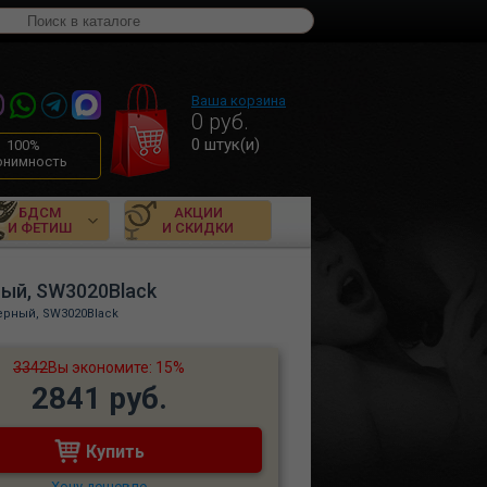
Ваша корзина
0
руб.
0
штук(и)
100%
онимность
БДСМ
АКЦИИ
И ФЕТИШ
И СКИДКИ
ый, SW3020Black
рный, SW3020Black
3342
Вы экономите: 15%
2841 руб.
Купить
Хочу дешевле