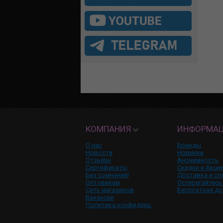
КОМПАНИЯ
ИНФОРМА
О нас
Бренды
Новости
Новинки
Отзывы
Анонимность
Сертификаты
Скидки и Акци
Без сомнений!
Доставка и оп
Оптовикам
Остерегайтесь
Сеть магазинов
Бесплатная до
Вакансии
Политика конфиденц.