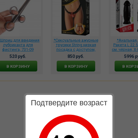
*Шприц для введения
*Сексуальные ажурные
*Анальная 
лубриканта для
трусики String низкая
Ракета L 22.5
фистинга, 731-09
посадка с доступом,
см. чёрная, X
рюшами и жемчужной
520 руб.
850 руб.
5996 р
нитью, 2167
В КОРЗИНУ
В КОРЗИНУ
В КОРЗ
Подтвердите возраст