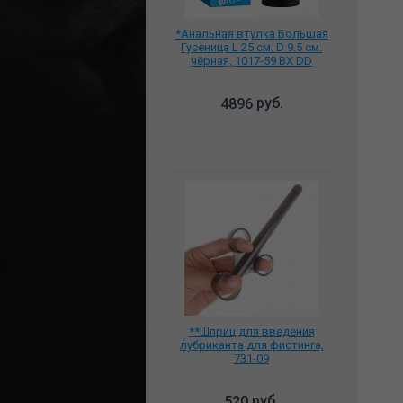
*Анальная втулка Большая
Гусеница L 25 см. D 9.5 см.
чёрная, 1017-59 BX DD
руб.
4896
**Шприц для введения
лубриканта для фистинга,
731-09
руб.
520