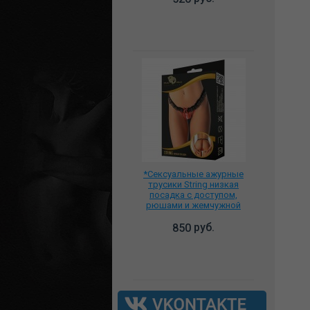
*Сексуальные ажурные
трусики String низкая
посадка с доступом,
рюшами и жемчужной
нитью, 2167
руб.
850