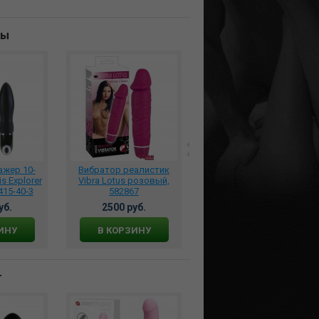
ны
ажер 10-
Вибратор реалистик
Вибратор реалистик
s Explorer
Vibra Lotus розовый,
синий, 584614
415-40-3
582867
уб.
2500 руб.
2990 руб.
ИНУ
В КОРЗИНУ
В КОРЗИНУ
т