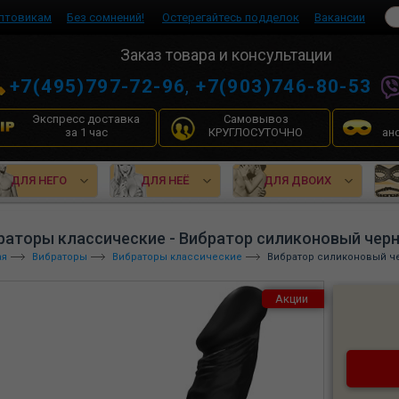
птовикам
Без сомнений!
Остерегайтесь подделок
Вакансии
Заказ товара и консультации
+7(495)797-72-96
,
+7(903)746-80-53
Экспресс доставка
Самовывоз
за 1 час
КРУГЛОСУТОЧНО
ан
ДЛЯ НЕГО
ДЛЯ НЕЁ
ДЛЯ ДВОИХ
раторы классические - Вибратор силиконовый черн
ая
Вибраторы
Вибраторы классические
Вибратор силиконовый че
Акции