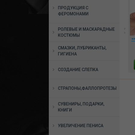
ПРОДУКЦИЯ С
ФЕРОМОНАМИ
РОЛЕВЫЕ И МАСКАРАДНЫЕ
КОСТЮМЫ
ndy
Клиторальный
**Вибромассажер №10
*
вибратор Womanizer
гелевый с присоской
СМАЗКИ, ЛУБРИКАНТЫ,
Vibe темно-розовый,
чёрный, 354-10
WZFS1SG3
ГИГИЕНА
19602 руб.
2588 руб.
В КОРЗИНУ
В КОРЗИНУ
СОЗДАНИЕ СЛЕПКА
СТРАПОНЫ,ФАЛЛОПРОТЕЗЫ
СУВЕНИРЫ, ПОДАРКИ,
КНИГИ
УВЕЛИЧЕНИЕ ПЕНИСА