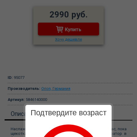
2990 руб.
Купить
Хочу дешевле
ID:
95077
Производитель:
Orion, Германия
Артикул:
5846140000
Подтвердите возраст
Описание
Наслаждайтесь головкой и венами глубоко внутри вас, пока
щекотка клитора ласкает ваш клитор! Синий вибратор в