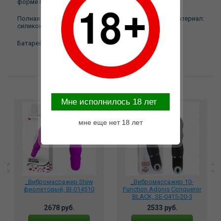
форме пениса с 7 функциями вибрации.
Полная длина прибл. 21,5 см, Ø от 3,5 до 4 см. Материал:
силикон, АБС.
Батарейки заказывайте отдельно: 2 x AA.
Возможные варианты замены
Mне исполнилось 18 лет
мне еще нет 18 лет
_Вибромассажер Stew
_Вибромассажер 10-
фиолетовый, BI-014510
Function Adonis Conqueror
BLACK, SE-0415-20-3
2678 руб.
2533 руб.