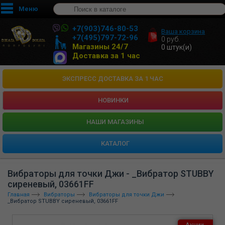
Меню
+7(903)746-80-53
Ваша корзина
+7(495)797-72-96
0
руб.
Магазины 24/7
0
штук(и)
Доставка за 1 час
ЭКСПРЕСС ДОСТАВКА ЗА 1 ЧАС
НОВИНКИ
HАШИ МАГАЗИНЫ
КАТАЛОГ
Вибраторы для точки Джи - _Вибратор STUBBY
сиреневый, 03661FF
Главная
Вибраторы
Вибраторы для точки Джи
_Вибратор STUBBY сиреневый, 03661FF
Акции