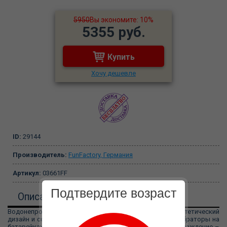
5950
Вы экономите: 10%
5355 руб.
Купить
Хочу дешевле
ID:
29144
Производитель:
FunFactory, Германия
Артикул:
03661FF
Подтвердите возраст
Описание
Водонепроницаемые SmartVIBES объединяют в себя эстетический
дизайн и современная техника – это самые мощные вибраторы на
батарейках. Один раз нажав Вы испытаете полное наслаждение –