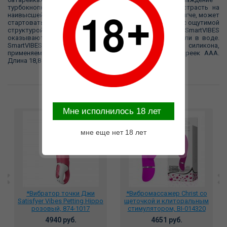
турбокнопка позволит в любое время достигнуть страсть на
наивысшей ступени. Тот, кому нравиться вибрации по мягче, может
стартовать более медленно. Будь то нежно гладко или с ощутимой
структурой – эргономически сформированные SmartVIBES
оказываются радостными провожатыми – на суше или в воде.
SmartVIBES производятся из сертифицированного силикона,
применяемого в медицине.Работает от четырех батареек AAA.
Длина 18,8 см, диаметр 4,1 см
Возможные варианты замены
Mне исполнилось 18 лет
мне еще нет 18 лет
*Вибратор точки Джи
*Вибромассажер Christ со
Satisfyer Vibes Petting Hippo
щеточкой и клиторальным
розовый, 874-1017
стимулятором, BI-014320
4940 руб.
4651 руб.