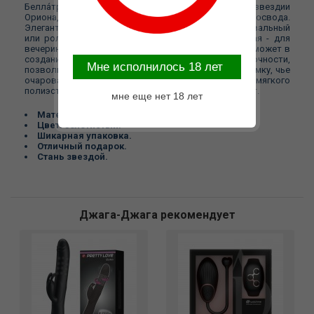
Белла́трикс — третья по яркости звезда в созвездии
Ориона, одна из самых ярких звёзд ночного небосвода.
Элегантная маска дополнит любой образ - карнавальный
или ролевой костюм, подойдет для любого случая - для
вечеринки или для романтического вечера дома. Поможет в
создании неповторимого образа с элементом загадочности,
Mне исполнилось 18 лет
позволив перевоплотиться в таинственную незнакомку, чье
очарование пленит любого мужчину. Выполнена из мягкого
полиэстера, завязывается с помощью атласных лент.
мне еще нет 18 лет
Материал: 100% полиэстер.
Цвет: золотистый.
Шикарная упаковка.
Отличный подарок.
Стань звездой.
Джага-Джага рекомендует