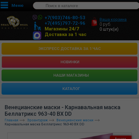
Меню
+7(903)746-80-53
Ваша корзина
+7(495)797-72-96
0
руб.
Магазины 24/7
0
штук(и)
Доставка за 1 час
ЭКСПРЕСС ДОСТАВКА ЗА 1 ЧАС
НОВИНКИ
HАШИ МАГАЗИНЫ
КАТАЛОГ
Венецианские маски - Карнавальная маска
Беллатрикс 963-40 BX DD
Главная
Эроантураж
Венецианские маски
Карнавальная маска Беллатрикс 963-40 BX DD
Акции