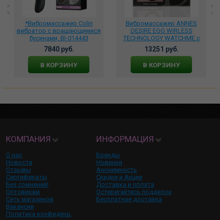
*Вибромассажер Colin
Вибромассажер ANNES
вибратор с вращающимися
DESIRE EGG WIRLESS
бусинами, BI-014443
TECHNOLOGY WATCHME с
пультом управления, D-
7840 руб.
13251 руб.
227089
В КОРЗИНУ
В КОРЗИНУ
КОМПАНИЯ
ИНФОРМАЦИЯ
О нас
Бренды
Новости
Новинки
Отзывы
Анонимность
Сертификаты
Скидки и Акции
Без сомнений!
Доставка и оплата
Оптовикам
Остерегайтесь подделок
Сеть магазинов
Бесплатная доставка
Вакансии
Политика конфиденц.