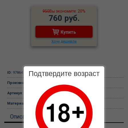
950
Вы экономите: 20%
760 руб.
Купить
Хочу дешевле
Подтвердите возраст
ID:
97864
Производитель:
ООО Джага-Джага (Россия)
Артикул:
963-40 BX DD
Материал:
100%Polyester
Описание