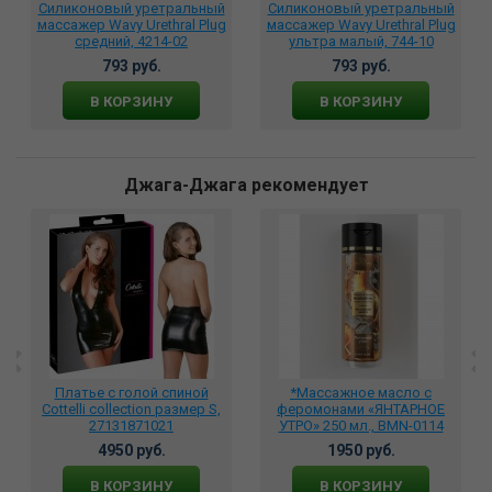
Силиконовый уретральный
Силиконовый уретральный
массажер Wavy Urethral Plug
массажер Wavy Urethral Plug
средний, 4214-02
ультра малый, 744-10
793 руб.
793 руб.
В КОРЗИНУ
В КОРЗИНУ
Джага-Джага рекомендует
Платье с голой спиной
*Массажное масло с
Сottelli collection размер S,
феромонами «ЯНТАРНОЕ
27131871021
УТРО» 250 мл., BMN-0114
4950 руб.
1950 руб.
В КОРЗИНУ
В КОРЗИНУ