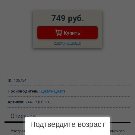
749 руб.
Купить
Хочу дешевле
ID:
105754
Производитель:
Джага-Джага
Артикул:
744-17 BX DD
Описание
Подтвердите возраст
Уретральный расширитель из нежного медицинского