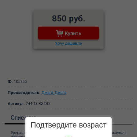
850 руб.
Купить
Хочу дешевле
ID:
105755
Производитель:
Джага-Джага
Артикул:
744-13 BX DD
Описание
Подтвердите возраст
Уретральный расширитель из нежного медицинского силикона
доставит удовольствие вам и вашему партнеру!