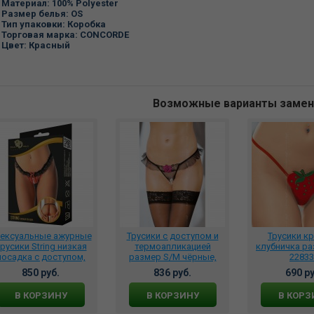
Материал:
100% Polyester
Размер белья:
OS
Тип упаковки:
Коробка
Торговая марка:
CONCORDE
Цвет:
Красный
Возможные варианты заме
ексуальные ажурные
Трусики с доступом и
Трусики к
русики String низкая
термоапликацией
клубничка ра
посадка с доступом,
размер S/M чёрные,
22833
юшами и жемчужной
246216
850 руб.
836 руб.
690 ру
нитью, 2167
В КОРЗИНУ
В КОРЗИНУ
В КОРЗ