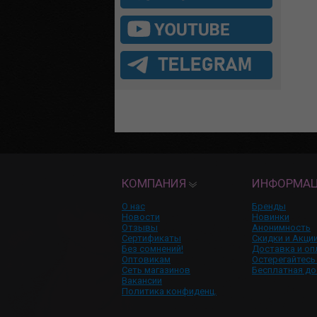
КОМПАНИЯ
ИНФОРМА
О нас
Бренды
Новости
Новинки
Отзывы
Анонимность
Сертификаты
Скидки и Акци
Без сомнений!
Доставка и оп
Оптовикам
Остерегайтесь
Сеть магазинов
Бесплатная до
Вакансии
Политика конфиденц.