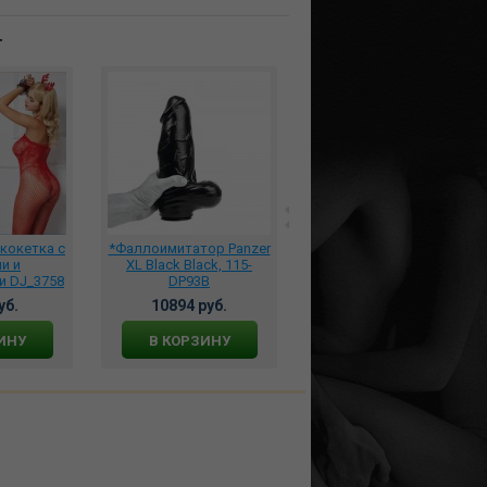
т
кокетка с
*Фаллоимитатор Panzer
***Тренажер Кегеля
и и
XL Black Black, 115-
MAGIC KEGEL MASTER2
и DJ_3758
DP93B
розовый, 861095
уб.
10894 руб.
14229 руб.
ИНУ
В КОРЗИНУ
В КОРЗИНУ