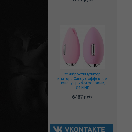
**Вибростимулятор
клитора Candy с эффектом
поцелуя рыбки розовый,
S4-PINK
руб.
6487