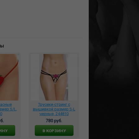
ны
расные
Трусики-стринг с
змер S/L,
вышивкой размер S-L
0
черные, 244810
б.
780 руб.
ИНУ
В КОРЗИНУ