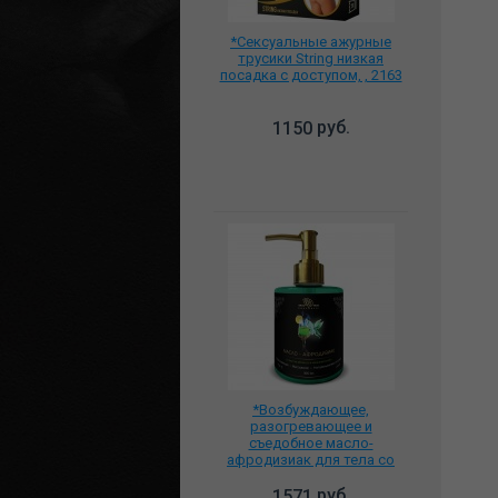
*Сексуальные ажурные
трусики String низкая
посадка с доступом, , 2163
руб.
1150
*Возбуждающее,
разогревающее и
съедобное масло-
афродизиак для тела со
вкусом Абсент и
Можжевельник, BMN-0120
руб.
1571