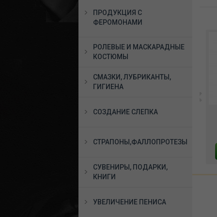
ПРОДУКЦИЯ С
ФЕРОМОНАМИ
РОЛЕВЫЕ И МАСКАРАДНЫЕ
КОСТЮМЫ
СМАЗКИ, ЛУБРИКАНТЫ,
ГИГИЕНА
я
*Мягкий мастурбатор с
*Анальная втулка с 6-ю
СОЗДАНИЕ СЛЕПКА
вращающимися
шариками с рукоятью
язычками,с вибрацией и
чёрная, X-MEN-3018
ротацией 552640
аф
7608 руб.
3987 руб.
СТРАПОНЫ,ФАЛЛОПРОТЕЗЫ
М
В КОРЗИНУ
В КОРЗИНУ
СУВЕНИРЫ, ПОДАРКИ,
КНИГИ
УВЕЛИЧЕНИЕ ПЕНИСА