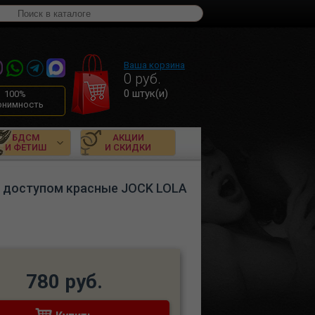
Ваша корзина
0
руб.
0
штук(и)
100%
онимность
БДСМ
АКЦИИ
И ФЕТИШ
И СКИДКИ
с доступом красные JOCK LOLA
780 руб.