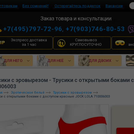
птовикам
Без сомнений!
Остерегайтесь подделок
Вакансии
Заказ товара и консультации
+7(495)797-72-96
,
+7(903)746-80-53
Экспресс доставка
Самовывоз
за 1 час
КРУГЛОСУТОЧНО
ан
ДЛЯ НЕГО
ДЛЯ НЕЁ
ДЛЯ ДВОИХ
сики с эровырезом - Трусики с открытыми боками 
006003
ая
Эротическое бельё
Трусики с эровырезом
ки с открытыми боками с доступом красные JOCK LOLA 710006003