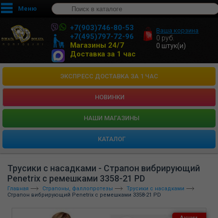
Меню
+7(903)746-80-53
Ваша корзина
+7(495)797-72-96
0
руб.
Магазины 24/7
0
штук(и)
Доставка за 1 час
ЭКСПРЕСС ДОСТАВКА ЗА 1 ЧАС
НОВИНКИ
HАШИ МАГАЗИНЫ
КАТАЛОГ
Трусики с насадками - Страпон вибрирующий
Penetrix с ремешками 3358-21 PD
Главная
Страпоны, фаллопротезы
Трусики с насадками
Страпон вибрирующий Penetrix с ремешками 3358-21 PD
Акции