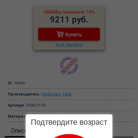
10234
Вы экономите: 10%
9211 руб.
Купить
Хочу дешевле
ID:
19264
Производитель:
PipeDream, США
Артикул:
3358-21 PD
Материал:
ПВХ
Подтвердите возраст
Описание