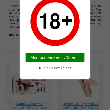
Насладитесь ощущением полного контроля с вибрирующий
страпоном Penetrix. Изготовленный из материала ПВХ, тонкий на
конце, классический страпон Penetrix идеально подходит для
новичков. Регулируемые ремешки подходят для большинства
размеров, а виниловое крепление неподвижно и остается на
своем месте в те моменты, когда все вокруг наколено до
предела!Вибрация: Да
Длина, см: 15.20 Диаметр, см: 2.60
Возможные варианты замены
Mне исполнилось 18 лет
мне еще нет 18 лет
Фаллоимитатор с
Страпон DUO двойной с
креплением и ручным
вибрацией, 5671590000