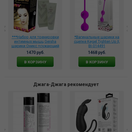
***Набор для тренировки
*Вагинальные шарики на
интимных мышц Geisha
сцепке Kegel Tighten Up II,
шарики Оникс +сужающий
BI-014491
лубрикант, GE-1002
1470 руб.
1468 руб.
В КОРЗИНУ
В КОРЗИНУ
Джага-Джага рекомендует