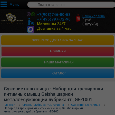
Меню
+7(903)746-80-53
Ваша корзина
+7(495)797-72-96
0
руб.
Магазины 24/7
0
штук(и)
Доставка за 1 час
ЭКСПРЕСС ДОСТАВКА ЗА 1 ЧАС
НОВИНКИ
HАШИ МАГАЗИНЫ
КАТАЛОГ
Сужение влагалища - Набор для тренировки
интимных мышц Geisha шарики
металл+сужающий лубрикант , GE-1001
Главная
Смазки, лубриканты, гигиена
Сужение влагалища
Набор для тренировки интимных мышц Geisha шарики
металл+сужающий лубрикант , GE-1001