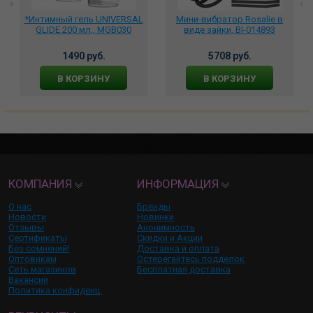
*Интимный гель UNIVERSAL
Мини-вибратор Rosalie в
GLIDE 200 мл., MGB030
виде зайки, BI-014893
1490 руб.
5708 руб.
В КОРЗИНУ
В КОРЗИНУ
КОМПАНИЯ
ИНФОРМАЦИЯ
О нас
Бренды
Новости
Новинки
Отзывы
Анонимность
Сертификаты
Скидки и Акции
Без сомнений!
Доставка и оплата
Оптовикам
Остерегайтесь подделок
Сеть магазинов
Бесплатная доставка
Вакансии
Политика конфиденц.