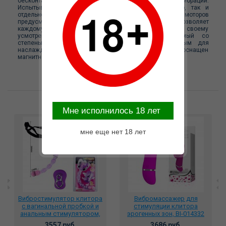
бесконтактной вакуумно-волновой функции и вибрации.
Испытывать эти функции можно как одновременно, так и
отдельно друг от друга. У каждого из двух моторов
предусмотрено по 10 различных режимов, что позволяет
каждому пользователю настраивать игрушку по своему
усмотрению. Капкейк полностью водонепроницаемый со
степенью защиты IPX7, что делает его идеальным для
наслаждения в ванне или душе. Также стимулятор оснащен
магнитной зарядкой.
Возможные варианты замены
Mне исполнилось 18 лет
мне еще нет 18 лет
Вибростимулятор клитора
Вибромассажер для
с вагинальной пробкой и
стимуляции клитора
анальным стимулятором,
эрогенных зон, BI-014332
фиолетовый BI-035011-0603
3557 руб.
3686 руб.