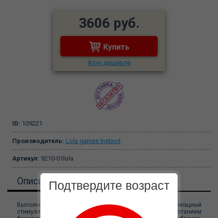
3606 руб.
Купить
Хочу дешевле
ID:
109221
Производитель:
Lola games Instinct
Артикул:
9210-01lola
Описание
Подтвердите возраст
Выполненный по мотивам вкуснейшего десерта, мощный
стимулятор Cupcake обладает уникальным сочетанием