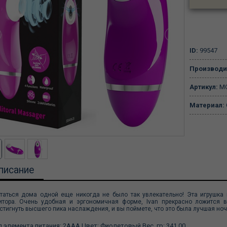
ID:
99547
Производи
Артикул:
MC
Материал:
писание
таться дома одной еще никогда не было так увлекательно! Эта игрушка
итора. Очень удобная и эргономичная форме, Ivan прекрасно ложится в
стигнуть высшего пика наслаждения, и вы поймете, что это была лучшая ноч
п элемента питания:
2ААA Цвет:
Фиолетовый Вес, гр:
341.00