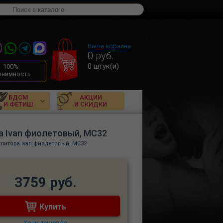
Ваша корзина
0
руб.
0
штук(и)
100%
онимность
БДСМ
АКЦИИ
И ФЕТИШ
И СКИДКИ
а Ivan фиолетовый, MC32
клитора Ivan фиолетовый, MC32
3759 руб.
Купить
Хочу дешевле