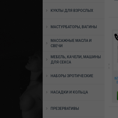
КУКЛЫ ДЛЯ ВЗРОСЛЫХ
МАСТУРБАТОРЫ, ВАГИНЫ
МАССАЖНЫЕ МАСЛА И
СВЕЧИ
МЕБЕЛЬ, КАЧЕЛИ, МАШИНЫ
ДЛЯ СЕКСА
Клиторальный
Вакуумный стимулятор
НАБОРЫ ЭРОТИЧЕСКИЕ
ER
стимулятор Romp
JOYHYPER светло-
к
04V
Switch X бесконтактный,
розовый, JH-M-004P
rpbt2sga
3420 руб.
3555 руб.
фи
НАСАДКИ И КОЛЬЦА
В КОРЗИНУ
В КОРЗИНУ
ПРЕЗЕРВАТИВЫ