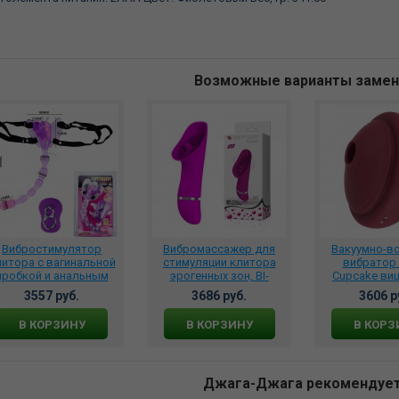
Возможные варианты заме
Вибростимулятор
Вибромассажер для
Вакуумно-в
литора с вагинальной
стимуляции клитора
вибратор 
пробкой и анальным
эрогенных зон, BI-
Cupcake ви
стимулятором,
014332
9210-
3557 руб.
3686 руб.
3606 р
олетовый BI-035011-
0603
В КОРЗИНУ
В КОРЗИНУ
В КОРЗ
Джага-Джага рекомендуе