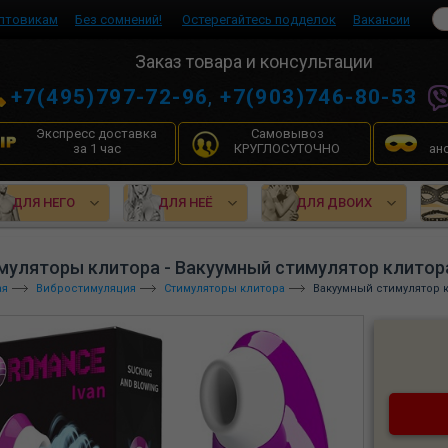
птовикам
Без сомнений!
Остерегайтесь подделок
Вакансии
Заказ товара и консультации
+7(495)797-72-96
,
+7(903)746-80-53
Экспресс доставка
Самовывоз
за 1 час
КРУГЛОСУТОЧНО
ан
ДЛЯ НЕГО
ДЛЯ НЕЁ
ДЛЯ ДВОИХ
муляторы клитора - Вакуумный стимулятор клитор
ая
Вибростимуляция
Стимуляторы клитора
Вакуумный стимулятор 