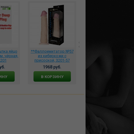
улка яйцо
**Фаллоимитатор №57
Вакуумный
см. чёрная,
из киберкожи с
вибростимулятор Pulse
1201
присоской, 3201-57
со встроенным
уб.
1968 руб.
аккумулятором, SYF05A
13493 руб.
ИНУ
В КОРЗИНУ
В КОРЗИНУ