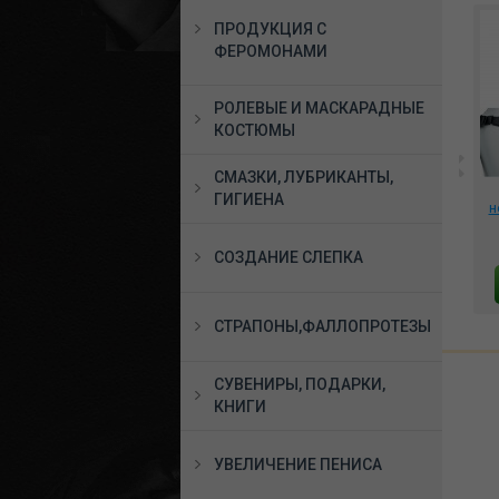
ПРОДУКЦИЯ С
ФЕРОМОНАМИ
РОЛЕВЫЕ И МАСКАРАДНЫЕ
КОСТЮМЫ
СМАЗКИ, ЛУБРИКАНТЫ,
ог
**Страпон
*Вибратор для точки
ГИГИЕНА
5,6
вибрирующий Penetrix с
Джи фиолетовый,
н
ремешками 3358-21 PD
550000
9211 руб.
3465 руб.
СОЗДАНИЕ СЛЕПКА
В КОРЗИНУ
В КОРЗИНУ
СТРАПОНЫ,ФАЛЛОПРОТЕЗЫ
СУВЕНИРЫ, ПОДАРКИ,
КНИГИ
УВЕЛИЧЕНИЕ ПЕНИСА