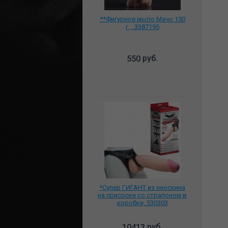
**Фигурное мыло Мачо 150
г ., 3387195
руб.
550
*Супер ГИГАНТ из неоскина
на присоске со страпоном в
коробке, 530303
руб.
10413