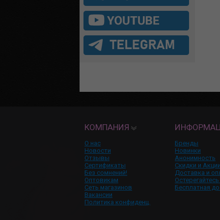
КОМПАНИЯ
ИНФОРМА
О нас
Бренды
Новости
Новинки
Отзывы
Анонимность
Сертификаты
Скидки и Акци
Без сомнений!
Доставка и оп
Оптовикам
Остерегайтесь
Сеть магазинов
Бесплатная до
Вакансии
Политика конфиденц.