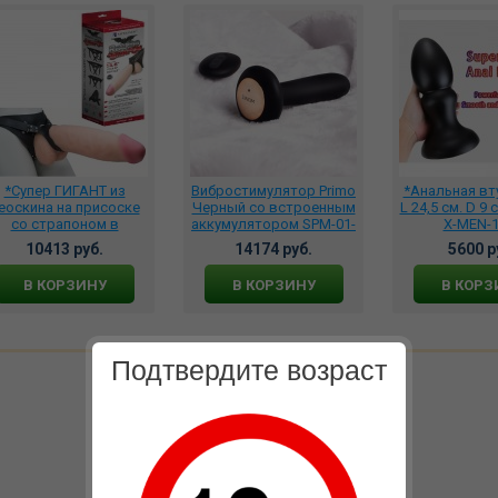
*Супер ГИГАНТ из
Вибростимулятор Primo
*Анальная вт
еоскина на присоске
Черный со встроенным
L 24,5 см. D 9 
со страпоном в
аккумулятором SPM-01-
X-MEN-
коробке, 530303
BLK
10413 руб.
14174 руб.
5600 р
В КОРЗИНУ
В КОРЗИНУ
В КОРЗ
Подтвердите возраст