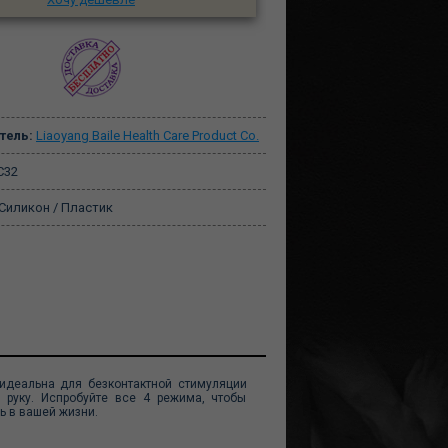
тель:
Liaoyang Baile Health Care Product Co.
32
Силикон / Пластик
 идеальна для безконтактной стимуляции
 руку. Испробуйте все 4 режима, чтобы
ь в вашей жизни.