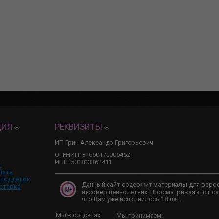
ЦИЯ
РЕКВИЗИТЫ
ИП Грин Александр Григорьевич
ОГРНИП: 316501700054521
ИНН: 501813362411
и
лата
 подделок
Данный сайт содержит материалы для взро
ставка
несовершеннолетних. Просматривая этот са
что Вам уже исполнилось 18 лет.
Мы в соцсетях:
Мы принимаем: