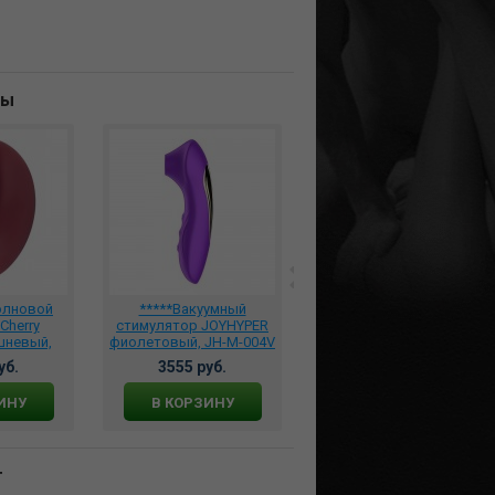
ны
олновой
*****Вакуумный
Клиторальный
Cherry
стимулятор JOYHYPER
стимулятор Romp
шневый,
фиолетовый, JH-M-004V
Switch X бесконтактный,
01
rpbt2sga
уб.
3555 руб.
3420 руб.
ИНУ
В КОРЗИНУ
В КОРЗИНУ
т