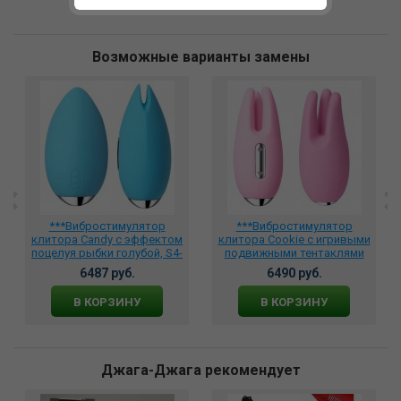
Возможные варианты замены
***Вибростимулятор
***Вибростимулятор
клитора Candy с эффектом
клитора Cookie с игривыми
поцелуя рыбки голубой, S4-
подвижными тентаклями
BLUE
розовый, S6-PINK
6487 руб.
6490 руб.
В КОРЗИНУ
В КОРЗИНУ
Джага-Джага рекомендует