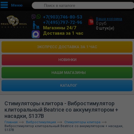
Меню
+7(903)746-80-53
Ваша корзина
+7(495)797-72-96
0
руб.
Магазины 24/7
0
штук(и)
Доставка за 1 час
ЭКСПРЕСС ДОСТАВКА ЗА 1 ЧАС
НОВИНКИ
HАШИ МАГАЗИНЫ
КАТАЛОГ
Стимуляторы клитора - Вибростимулятор
клиторальный Beatrice со аккумулятором +
насадки, S137B
Главная
Вибростимуляция
Стимуляторы клитора
Вибростимулятор клиторальный Beatrice со аккумулятором + насадки,
S137B