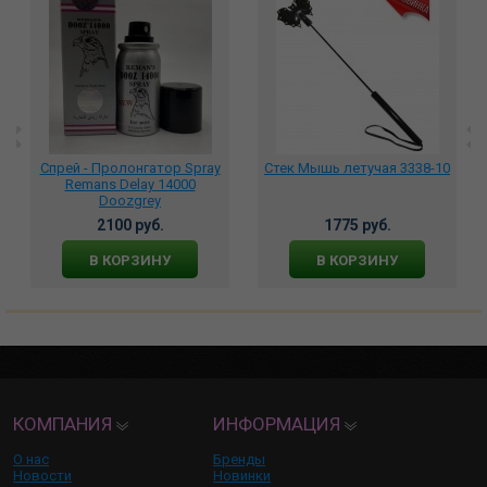
Спрей - Пролонгатор Spray
Стек Мышь летучая 3338-10
Remans Delay 14000
Doozgrey
2100 руб.
1775 руб.
В КОРЗИНУ
В КОРЗИНУ
КОМПАНИЯ
ИНФОРМАЦИЯ
О нас
Бренды
Новости
Новинки