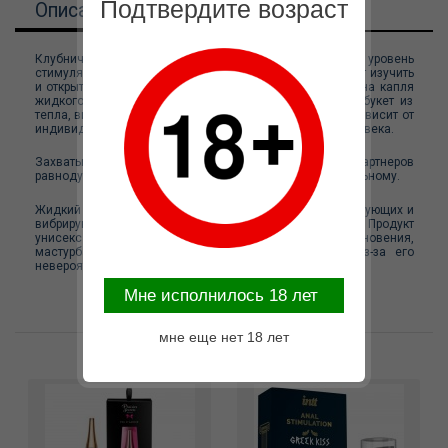
Подтвердите возраст
Описание
Клубничные вибрирующие волны Jambu откроют новый уровень
стимуляции, повысят не только ощущения, но и помогут изучить
и открыть самые тайные грани удовольствия. Всего одна капля
жидкого вибратора Vibration! позволит ощутить яркий букет из
тепла, вибрации и пульсации. Количество нанесения зависит от
индивидульного уровня чувствительности каждого человека.
Захватывающий вкус клубники не оставит партнеров
равнодушными, вкус максимально приближен к натуральному.
Жидкий вибратор приносит волны согревающих, пульсирующих и
вибрирующих ощущений в течение более 30 минут. Продукт
унисекс и может использоваться для проникновения,
мастурбации, поцелуев, а также орального секса из-за его
невероятного вкуса.
Mне исполнилось 18 лет
мне еще нет 18 лет
Возможные варианты замены