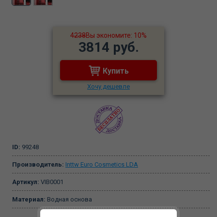
4238
Вы экономите: 10%
3814 руб.
Купить
Хочу дешевле
ID:
99248
Производитель:
Inttw Euro Cosmetics LDA
Артикул:
VIB0001
Материал:
Водная основа