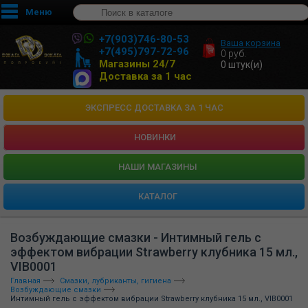
Меню
+7(903)746-80-53
Ваша корзина
+7(495)797-72-96
0
руб.
Магазины 24/7
0
штук(и)
Доставка за 1 час
ЭКСПРЕСС ДОСТАВКА ЗА 1 ЧАС
НОВИНКИ
HАШИ МАГАЗИНЫ
КАТАЛОГ
Возбуждающие смазки - Интимный гель с
эффектом вибрации Strawberry клубника 15 мл.,
VIB0001
Главная
Смазки, лубриканты, гигиена
Возбуждающие смазки
Интимный гель с эффектом вибрации Strawberry клубника 15 мл., VIB0001