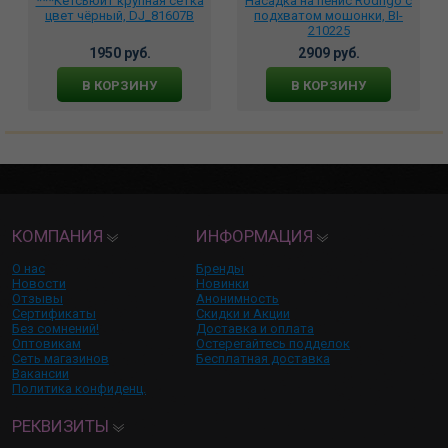
***Кетсьюит крупная сетка
Насадка на пенис Rodrigo с
цвет чёрный, DJ_81607B
подхватом мошонки, BI-
210225
1950 руб.
2909 руб.
В КОРЗИНУ
В КОРЗИНУ
КОМПАНИЯ
ИНФОРМАЦИЯ
О нас
Бренды
Новости
Новинки
Отзывы
Анонимность
Сертификаты
Скидки и Акции
Без сомнений!
Доставка и оплата
Оптовикам
Остерегайтесь подделок
Сеть магазинов
Бесплатная доставка
Вакансии
Политика конфиденц.
РЕКВИЗИТЫ