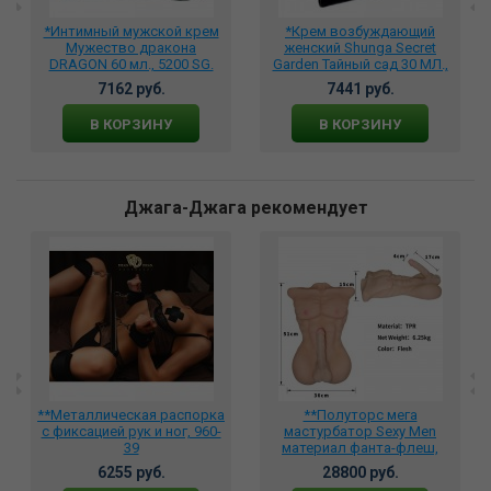
*Интимный мужской крем
*Крем возбуждающий
Мужество дракона
женский Shunga Secret
DRAGON 60 мл., 5200 SG.
Garden Тайный сад 30 МЛ.,
30 мл 5500 SG
7162 руб.
7441 руб.
В КОРЗИНУ
В КОРЗИНУ
Джага-Джага рекомендует
**Металлическая распорка
**Полуторс мега
с фиксацией рук и ног, 960-
мастурбатор Sexy Men
39
материал фанта-флеш,
NLRT007
6255 руб.
28800 руб.