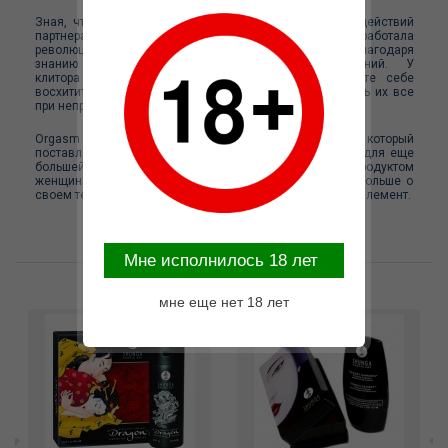
Зная, что 80% женщин не достигают оргазма из-за действий
партнера или просто своего тела, INTT разработала
революционный продукт, способный вызывать оргазм благодаря
знанию мест удовольствия и неизведанных ощущений. У
клитора более 8000 нервных окончаний, представьте себе
восхитительный гель, который заставит вас чувствовать их все
при непрерывной стимуляции.
Orgasm Now - гель для возбуждения для женщин, который
поставляется в тюбике с вибрирующим наконечником для еще
большей стимуляции интимной зоны. С этим продуктом
женщины смогут довести себя до оргазма и узнать больше о
своем теле. В тюбик встроен не перезаряжаемый виброэлемент.
Mне исполнилось 18 лет
Возможные варианты замены
мне еще нет 18 лет