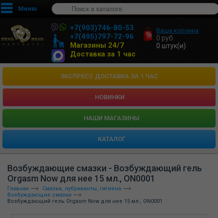
Меню
+7(903)746-80-53
Ваша корзина
+7(495)797-72-96
0
руб.
Магазины 24/7
0
штук(и)
Доставка за 1 час
ЭКСПРЕСС ДОСТАВКА ЗА 1 ЧАС
НОВИНКИ
HАШИ МАГАЗИНЫ
КАТАЛОГ
Возбуждающие смазки - Возбуждающий гель
Orgasm Now для нее 15 мл., ON0001
Главная
Смазки, лубриканты, гигиена
Возбуждающие смазки
Возбуждающий гель Orgasm Now для нее 15 мл., ON0001