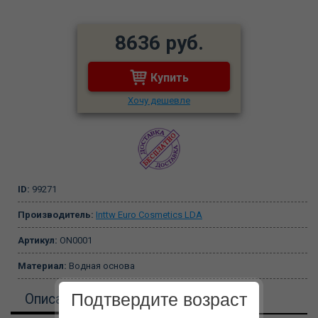
8636 руб.
Купить
Хочу дешевле
ID:
99271
Производитель:
Inttw Euro Cosmetics LDA
Артикул:
ON0001
Материал:
Водная основа
Подтвердите возраст
Описание